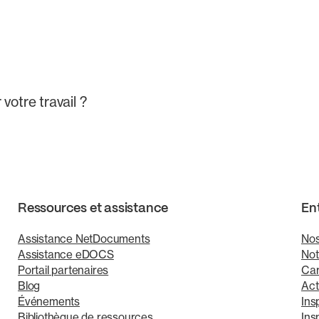
votre travail ?
Ressources et assistance
En
Assistance NetDocuments
Nos
Assistance eDOCS
Not
Portail partenaires
Car
Blog
Act
Événements
Ins
Bibliothèque de ressources
Ins