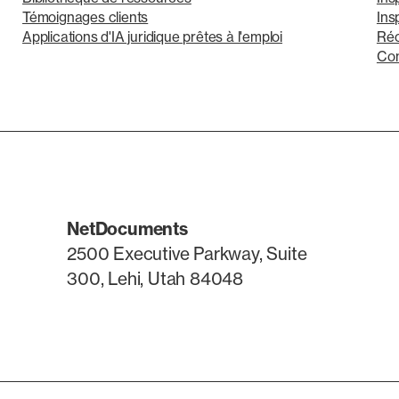
Témoignages clients
Ins
Applications d'IA juridique prêtes à l'emploi
Ré
Con
NetDocuments
2500 Executive Parkway, Suite
300, Lehi, Utah 84048
LinkedIn
X