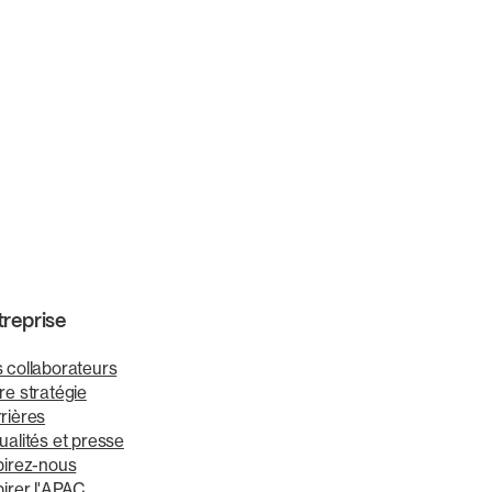
treprise
 collaborateurs
re stratégie
rières
ualités et presse
pirez-nous
pirer l'APAC