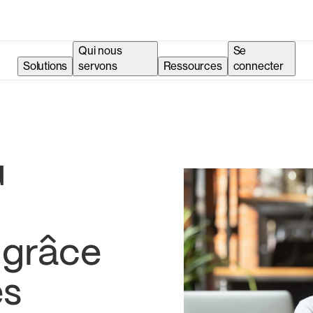
Qui nous
Se
Solutions
servons
Ressources
connecter
u
 grâce
es