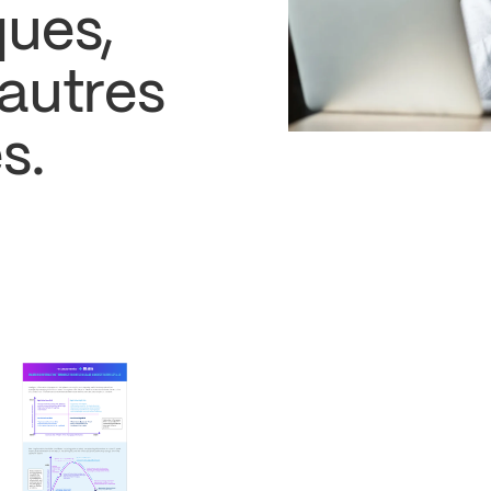
ques,
 autres
s.