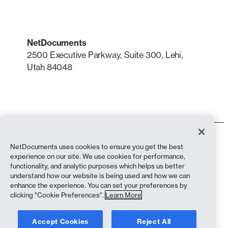
NetDocuments
2500 Executive Parkway, Suite 300, Lehi,
Utah 84048
LinkedIn
X
Termos de utilização
NetDocuments uses cookies to ensure you get the best
Política de privacidade
experience on our site. We use cookies for performance,
Política de privacidade (residentes na Califórnia)
functionality, and analytic purposes which helps us better
Declaração contra a Escravidão
understand how our website is being used and how we can
Política de cookies
enhance the experience. You can set your preferences by
Conformidade
clicking "Cookie Preferences".
Learn More
Copyright © 2026 NetDocuments Software, Inc. Todos os direitos
Accept Cookies
Reject All