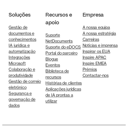
Soluções
Recursos e
Empresa
apoio
Gestão de
A nossa equipa
documentos e
A nossa estratégia
Suporte
conhecimentos
Carreiras
NetDocuments
IA jurídica e
Notícias e imprensa
Suporte do eDOCS
automatização
Inspirar os EUA
Portal do parceiro
Integrações
Inspire APAC
Blogue
Microsoft
Inspire EMEA
Eventos
Colaboração e
Prémios
Biblioteca de
produtividade
Contactar-nos
recursos
Gestão de correio
Histórias de clientes
eletrónico
Aplicações jurídicas
Segurança e
de IA prontas a
governação de
utilizar
dados