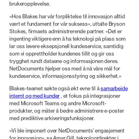
brukeropplevelse.
«Hos Blakes har vår forpliktelse til innovasjon alltid
vært et fundament for vår suksess», uttalte Bryson
Stokes, firmaets administrerende partner. «Det er
ingenting viktigere enn å ha teknologi på plass som
lar oss levere eksepsjonell kundeservice, samtidig
som vi opprettholder kundenes tillit og gir oss
trygghet rundt dataene og informasjonen deres.
NetDocuments hjelper oss med å nå våre mål for
kundeservice, informasjonsstyring og sikkerhet.»
Blakes-teamet søkte også økt evne til å
samarbeide
internt og med kunder
, et fokus på integrasjoner
med Microsoft Teams og andre Microsoft-
produkter, og måter å bedre administrere e-poster
med prediktive arkiveringsfunksjoner.
«Vi ble imponert over NetDocuments’ engasjement
for innovasjon», sa Amar Gill, teknologidirektør i