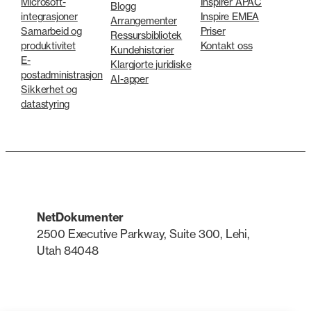
Microsoft-
Inspirer APAC
Blogg
integrasjoner
Inspire EMEA
Arrangementer
Samarbeid og
Priser
Ressursbibliotek
produktivitet
Kontakt oss
Kundehistorier
E-
Klargjorte juridiske
postadministrasjon
AI-apper
Sikkerhet og
datastyring
NetDokumenter
2500 Executive Parkway, Suite 300, Lehi,
Utah 84048
LinkedIn
X