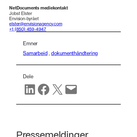
NetDocuments mediekontakt
Jobst Elster
Envision-byrået
elster@envisionagency.com
+1 (850) 459-4947
Emner
Samarbeid
,
dokumenthåndtering
Dele
Del på LinkedIn
Del på Facebook
Del på X
Del via e-post
Pressemeldinger