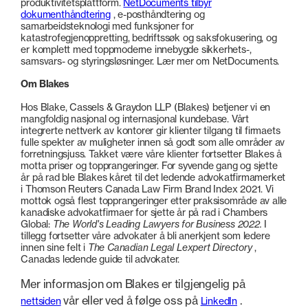
produktivitetsplattform.
NetDocuments tilbyr
dokumenthåndtering
, e-posthåndtering og
samarbeidsteknologi med funksjoner for
katastrofegjenoppretting, bedriftssøk og saksfokusering, og
er komplett med toppmoderne innebygde sikkerhets-,
samsvars- og styringsløsninger. Lær mer om NetDocuments.
Om Blakes
Hos Blake, Cassels & Graydon LLP (Blakes) betjener vi en
mangfoldig nasjonal og internasjonal kundebase. Vårt
integrerte nettverk av kontorer gir klienter tilgang til firmaets
fulle spekter av muligheter innen så godt som alle områder av
forretningsjuss. Takket være våre klienter fortsetter Blakes å
motta priser og topprangeringer. For syvende gang og sjette
år på rad ble Blakes kåret til det ledende advokatfirmamerket
i Thomson Reuters Canada Law Firm Brand Index 2021. Vi
mottok også flest topprangeringer etter praksisområde av alle
kanadiske advokatfirmaer for sjette år på rad i Chambers
Global:
The World's Leading Lawyers for Business 2022.
I
tillegg fortsetter våre advokater å bli anerkjent som ledere
innen sine felt i
The Canadian Legal Lexpert Directory
,
Canadas ledende guide til advokater.
Mer informasjon om Blakes er tilgjengelig på
vår eller ved å følge oss på
.
nettsiden
LinkedIn