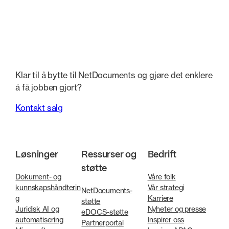
Klar til å bytte til NetDocuments og gjøre det enklere
å få jobben gjort?
Kontakt salg
Løsninger
Ressurser og
Bedrift
støtte
Dokument- og
Våre folk
kunnskapshåndterin
Vår strategi
NetDocuments-
g
Karriere
støtte
Juridisk AI og
Nyheter og presse
eDOCS-støtte
automatisering
Inspirer oss
Partnerportal