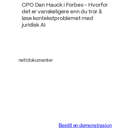
CPO Dan Hauck i Forbes – Hvorfor
det er vanskeligere enn du tror å
løse kontekstproblemet med
juridisk AI
nettdokumenter
En intelligent
plattform som
forvandler måten
juridiske team jobber
på.
Bestill en demonstrasjon