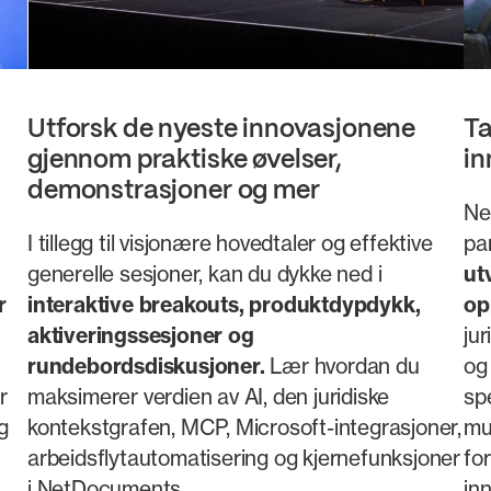
Utforsk de nyeste innovasjonene
Ta
gjennom praktiske øvelser,
in
demonstrasjoner og mer
Net
I tillegg til visjonære hovedtaler og effektive
pa
generelle sesjoner, kan du dykke ned i
ut
r
interaktive breakouts, produktdypdykk,
op
aktiveringssesjoner og
ju
rundebordsdiskusjoner.
Lær hvordan du
og 
r
maksimerer verdien av AI, den juridiske
spe
g
kontekstgrafen, MCP, Microsoft-integrasjoner,
mu
arbeidsflytautomatisering og kjernefunksjoner
fo
i NetDocuments.
inn