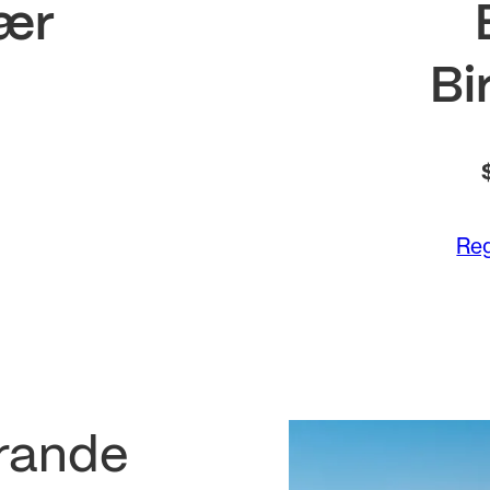
ær
Bi
Reg
rande