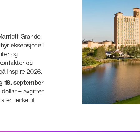
 Marriott Grande
lbyr eksepsjonell
nter og
 kontakter og
 på Inspire 2026.
 ​​18. september
dollar + avgifter
a en lenke til