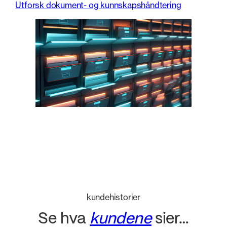
Utforsk dokument- og kunnskapshåndtering
kundehistorier
Se hva
kundene
sier…