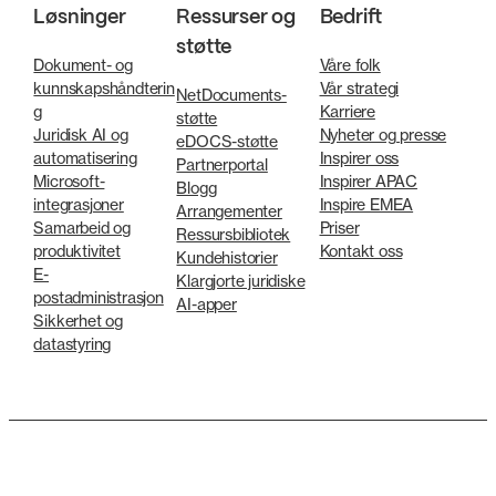
Løsninger
Ressurser og
Bedrift
støtte
Dokument- og
Våre folk
kunnskapshåndterin
Vår strategi
NetDocuments-
g
Karriere
støtte
Juridisk AI og
Nyheter og presse
eDOCS-støtte
automatisering
Inspirer oss
Partnerportal
Microsoft-
Inspirer APAC
Blogg
integrasjoner
Inspire EMEA
Arrangementer
Samarbeid og
Priser
Ressursbibliotek
produktivitet
Kontakt oss
Kundehistorier
E-
Klargjorte juridiske
postadministrasjon
AI-apper
Sikkerhet og
datastyring