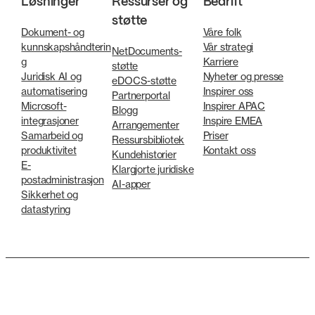
Løsninger
Ressurser og
Bedrift
støtte
Dokument- og
Våre folk
kunnskapshåndterin
Vår strategi
NetDocuments-
g
Karriere
støtte
Juridisk AI og
Nyheter og presse
eDOCS-støtte
automatisering
Inspirer oss
Partnerportal
Microsoft-
Inspirer APAC
Blogg
integrasjoner
Inspire EMEA
Arrangementer
Samarbeid og
Priser
Ressursbibliotek
produktivitet
Kontakt oss
Kundehistorier
E-
Klargjorte juridiske
postadministrasjon
AI-apper
Sikkerhet og
datastyring