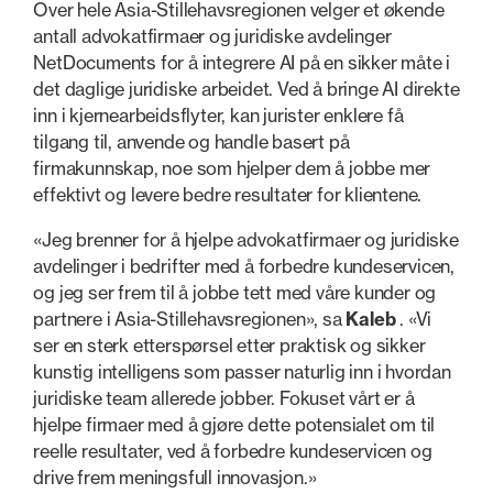
Over hele Asia-Stillehavsregionen velger et økende
antall advokatfirmaer og juridiske avdelinger
NetDocuments for å integrere AI på en sikker måte i
det daglige juridiske arbeidet. Ved å bringe AI direkte
inn i kjernearbeidsflyter, kan jurister enklere få
tilgang til, anvende og handle basert på
firmakunnskap, noe som hjelper dem å jobbe mer
effektivt og levere bedre resultater for klientene.
«Jeg brenner for å hjelpe advokatfirmaer og juridiske
avdelinger i bedrifter med å forbedre kundeservicen,
og jeg ser frem til å jobbe tett med våre kunder og
partnere i Asia-Stillehavsregionen», sa
Kaleb
. «Vi
ser en sterk etterspørsel etter praktisk og sikker
kunstig intelligens som passer naturlig inn i hvordan
juridiske team allerede jobber. Fokuset vårt er å
hjelpe firmaer med å gjøre dette potensialet om til
reelle resultater, ved å forbedre kundeservicen og
drive frem meningsfull innovasjon.»