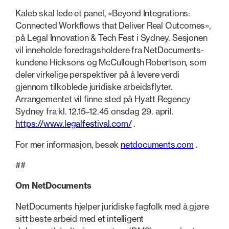
Kaleb skal lede et panel, «Beyond Integrations:
Connected Workflows that Deliver Real Outcomes»,
på Legal Innovation & Tech Fest i Sydney. Sesjonen
vil inneholde foredragsholdere fra NetDocuments-
kundene Hicksons og McCullough Robertson, som
deler virkelige perspektiver på å levere verdi
gjennom tilkoblede juridiske arbeidsflyter.
Arrangementet vil finne sted på Hyatt Regency
Sydney fra kl. 12.15–12.45 onsdag 29. april.
https://www.legalfestival.com/
.
For mer informasjon, besøk
netdocuments.com
.
##
Om NetDocuments
NetDocuments hjelper juridiske fagfolk med å gjøre
sitt beste arbeid med et intelligent