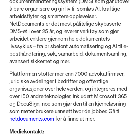
dokumenthåndteringssystem (DMS) som går utover
å bare organisere og gir liv til sømløs AI, kraftige
arbeidsflyter og smartere opplevelser.
NetDocuments er det mest pålitelige skybaserte
DMS-et i over 25 år, og leverer verktøy som gjør
arbeidet enklere gjennom hele dokumentets
livssyklus – fra prisbelønt automatisering og AI til e-
posthåndtering, søk, samarbeid, dokumentsamling,
avansert sikkerhet og mer.
Plattformen støtter mer enn 7000 advokatfirmaer,
juridiske avdelinger i bedrifter og offentlige
organisasjoner over hele verden, og integreres med
over 150 andre teknologier, inkludert Microsoft 365
og DocuSign, noe som gjør den til en kjerneløsning
som møter brukere uansett hvor de jobber. Gå til
netdocuments.com
for å finne ut mer.
Mediekontakt: