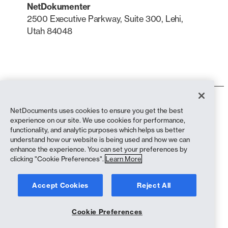
NetDokumenter
2500 Executive Parkway, Suite 300, Lehi,
Utah 84048
LinkedIn
X
Bruksvilkår
NetDocuments uses cookies to ensure you get the best
Personvernerklæring
experience on our site. We use cookies for performance,
Personvernerklæring (innbyggere i California)
functionality, and analytic purposes which helps us better
Anti-slaveri-erklæring
understand how our website is being used and how we can
Informasjonskapsler
enhance the experience. You can set your preferences by
Samsvar
clicking "Cookie Preferences".
Learn More
Opphavsrett © 2026 NetDocuments Software, Inc. Alle rettigheter
Accept Cookies
Reject All
forbeholdt.
Cookie Preferences