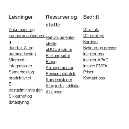
Løsninger
Ressurser og
Bedrift
støtte
Dokument- og
Våre folk
kunnskapshåndterin
Vår strategi
NetDocuments-
g
Karriere
støtte
Juridisk AI og
Nyheter og presse
eDOCS-støtte
automatisering
Inspirer oss
Partnerportal
Microsoft-
Inspirer APAC
Blogg
integrasjoner
Inspire EMEA
Arrangementer
Samarbeid og
Priser
Ressursbibliotek
produktivitet
Kontakt oss
Kundehistorier
E-
Klargjorte juridiske
postadministrasjon
AI-apper
Sikkerhet og
datastyring