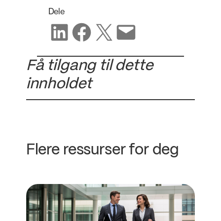
Dele
Del på LinkedIn
Del på Facebook
Del på X
Del via e-post
Få tilgang til dette
innholdet
Flere ressurser for deg