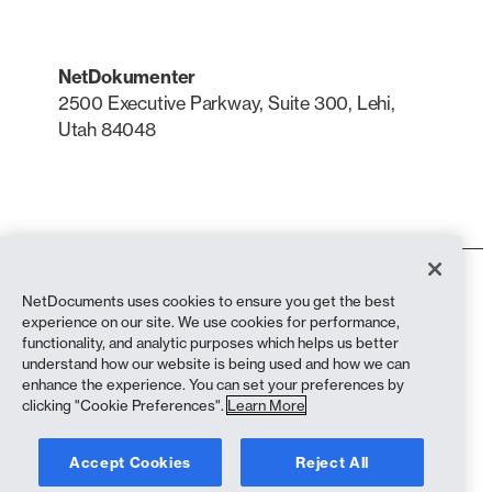
NetDokumenter
2500 Executive Parkway, Suite 300, Lehi,
Utah 84048
LinkedIn
X
Bruksvilkår
NetDocuments uses cookies to ensure you get the best
Personvernerklæring
experience on our site. We use cookies for performance,
Personvernerklæring (innbyggere i California)
functionality, and analytic purposes which helps us better
Anti-slaveri-erklæring
understand how our website is being used and how we can
Informasjonskapsler
enhance the experience. You can set your preferences by
Samsvar
clicking "Cookie Preferences".
Learn More
Opphavsrett © 2026 NetDocuments Software, Inc. Alle rettigheter
Accept Cookies
Reject All
forbeholdt.