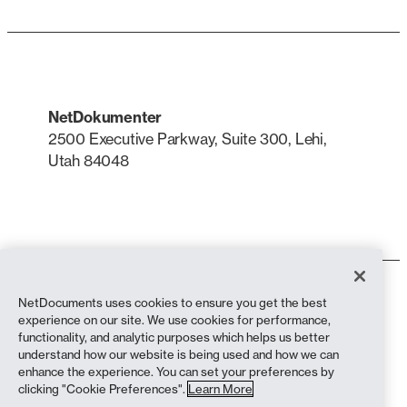
NetDokumenter
2500 Executive Parkway, Suite 300, Lehi,
Utah 84048
LinkedIn
X
Bruksvilkår
NetDocuments uses cookies to ensure you get the best
Personvernerklæring
experience on our site. We use cookies for performance,
Personvernerklæring (innbyggere i California)
functionality, and analytic purposes which helps us better
Anti-slaveri-erklæring
understand how our website is being used and how we can
Informasjonskapsler
enhance the experience. You can set your preferences by
Samsvar
clicking "Cookie Preferences".
Learn More