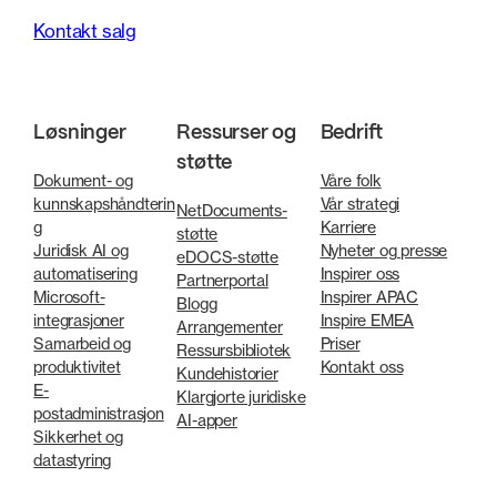
Kontakt salg
Løsninger
Ressurser og
Bedrift
støtte
Dokument- og
Våre folk
kunnskapshåndterin
Vår strategi
NetDocuments-
g
Karriere
støtte
Juridisk AI og
Nyheter og presse
eDOCS-støtte
automatisering
Inspirer oss
Partnerportal
Microsoft-
Inspirer APAC
Blogg
integrasjoner
Inspire EMEA
Arrangementer
Samarbeid og
Priser
Ressursbibliotek
produktivitet
Kontakt oss
Kundehistorier
E-
Klargjorte juridiske
postadministrasjon
AI-apper
Sikkerhet og
datastyring