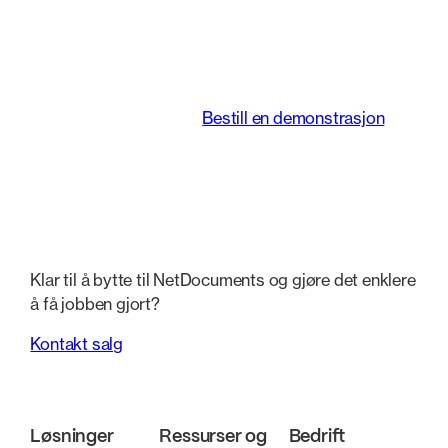
forvandler måten
juridiske team jobber
på.
Bestill en demonstrasjon
Klar til å bytte til NetDocuments og gjøre det enklere
å få jobben gjort?
Kontakt salg
Løsninger
Ressurser og
Bedrift