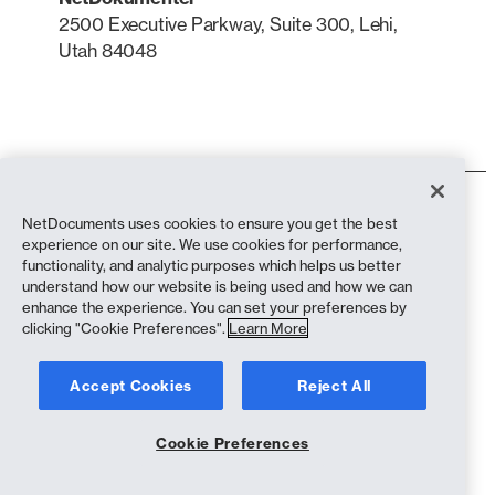
2500 Executive Parkway, Suite 300, Lehi,
Utah 84048
LinkedIn
X
Bruksvilkår
NetDocuments uses cookies to ensure you get the best
Personvernerklæring
experience on our site. We use cookies for performance,
Personvernerklæring (innbyggere i California)
functionality, and analytic purposes which helps us better
Anti-slaveri-erklæring
understand how our website is being used and how we can
Informasjonskapsler
enhance the experience. You can set your preferences by
Samsvar
clicking "Cookie Preferences".
Learn More
Opphavsrett © 2026 NetDocuments Software, Inc. Alle rettigheter
Accept Cookies
Reject All
forbeholdt.
Cookie Preferences