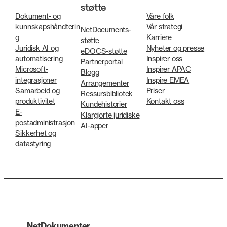
støtte
Dokument- og
Våre folk
kunnskapshåndterin
Vår strategi
NetDocuments-
g
Karriere
støtte
Juridisk AI og
Nyheter og presse
eDOCS-støtte
automatisering
Inspirer oss
Partnerportal
Microsoft-
Inspirer APAC
Blogg
integrasjoner
Inspire EMEA
Arrangementer
Samarbeid og
Priser
Ressursbibliotek
produktivitet
Kontakt oss
Kundehistorier
E-
Klargjorte juridiske
postadministrasjon
AI-apper
Sikkerhet og
datastyring
NetDokumenter