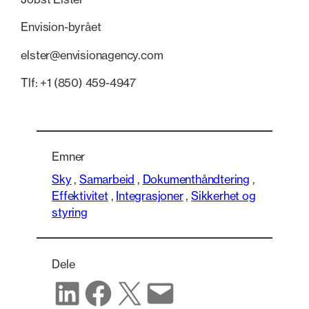
Envision-byrået
elster@envisionagency.com
Tlf: +1 (850) 459-4947
Emner
Sky
,
Samarbeid
,
Dokumenthåndtering
,
Effektivitet
,
Integrasjoner
,
Sikkerhet og
styring
Dele
Del på LinkedIn
Del på Facebook
Del på X
Del via e-post