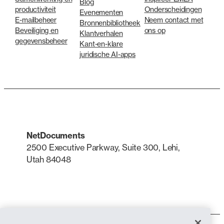
Blog
productiviteit
Onderscheidingen
Evenementen
E-mailbeheer
Neem contact met
Bronnenbibliotheek
Beveiliging en
ons op
Klantverhalen
gegevensbeheer
Kant-en-klare
juridische AI-apps
NetDocuments
2500 Executive Parkway, Suite 300, Lehi,
Utah 84048
LinkedIn
X