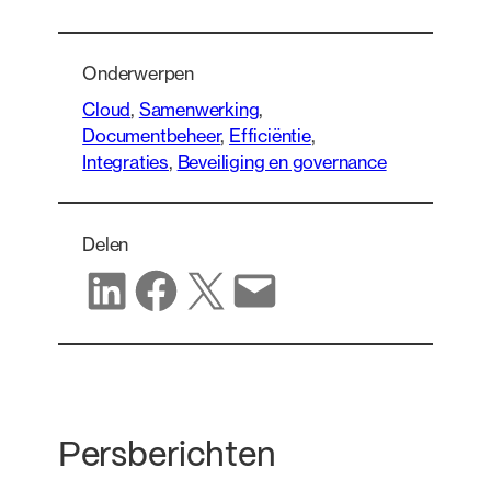
Onderwerpen
Cloud
, 
Samenwerking
, 
Documentbeheer
, 
Efficiëntie
, 
Integraties
, 
Beveiliging en governance
Delen
Delen op LinkedIn
Delen op Facebook
Delen op X
Delen via e-mail
Persberichten