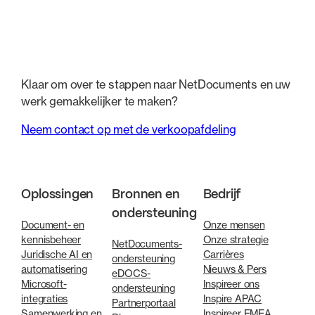
Klaar om over te stappen naar NetDocuments en uw
werk gemakkelijker te maken?
Neem contact op met de verkoopafdeling
Oplossingen
Bronnen en
Bedrijf
ondersteuning
Document- en
Onze mensen
kennisbeheer
Onze strategie
NetDocuments-
Juridische AI en
Carrières
ondersteuning
automatisering
Nieuws & Pers
eDOCS-
Microsoft-
Inspireer ons
ondersteuning
integraties
Inspire APAC
Partnerportaal
Samenwerking en
Inspireer EMEA