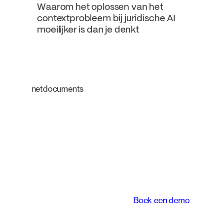
Waarom het oplossen van het
contextprobleem bij juridische AI
moeilijker is dan je denkt
netdocuments
Een intelligent
platform dat de
manier waarop
juridische teams
werken transformeert.
Boek een demo