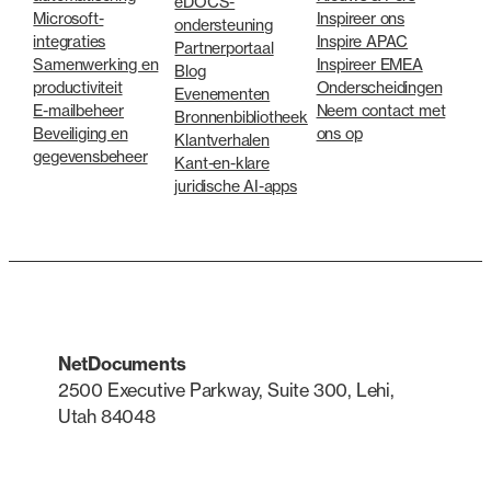
eDOCS-
Microsoft-
Inspireer ons
ondersteuning
integraties
Inspire APAC
Partnerportaal
Samenwerking en
Inspireer EMEA
Blog
productiviteit
Onderscheidingen
Evenementen
E-mailbeheer
Neem contact met
Bronnenbibliotheek
Beveiliging en
ons op
Klantverhalen
gegevensbeheer
Kant-en-klare
juridische AI-apps
NetDocuments
2500 Executive Parkway, Suite 300, Lehi,
Utah 84048
LinkedIn
X