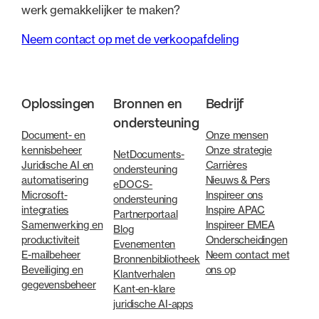
werk gemakkelijker te maken?
Neem contact op met de verkoopafdeling
Oplossingen
Bronnen en
Bedrijf
ondersteuning
Document- en
Onze mensen
kennisbeheer
Onze strategie
NetDocuments-
Juridische AI en
Carrières
ondersteuning
automatisering
Nieuws & Pers
eDOCS-
Microsoft-
Inspireer ons
ondersteuning
integraties
Inspire APAC
Partnerportaal
Samenwerking en
Inspireer EMEA
Blog
productiviteit
Onderscheidingen
Evenementen
E-mailbeheer
Neem contact met
Bronnenbibliotheek
Beveiliging en
ons op
Klantverhalen
gegevensbeheer
Kant-en-klare
juridische AI-apps