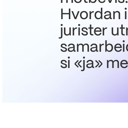
Hvordan i
jurister u
samarbeid
si «ja» me