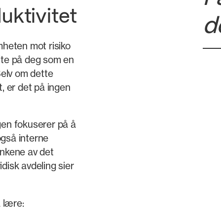
uktivitet
d
mheten mot risiko
ofte på deg som en
Selv om dette
 er det på ingen
gen fokuserer på å
også interne
enkene av det
disk avdeling sier
 lære: