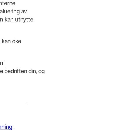
interne
valuering av
n kan utnytte
t kan øke
en
e bedriften din, og
nning
,