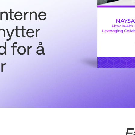
nterne
tnytter
 for å
r
Få