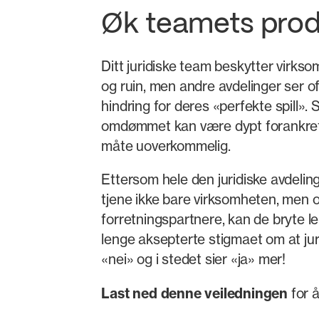
Øk teamets prod
Ditt juridiske team beskytter virkso
og ruin, men andre avdelinger ser 
hindring for deres «perfekte spill». 
omdømmet kan være dypt forankret,
måte uoverkommelig.
Ettersom hele den juridiske avdelin
tjene ikke bare virksomheten, men 
forretningspartnere, kan de bryte l
lenge aksepterte stigmaet om at juri
«nei» og i stedet sier «ja» mer!
Last ned denne veiledningen
for å