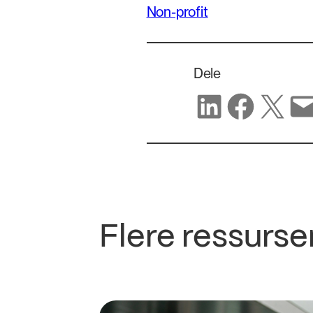
Non-profit
Dele
Del på LinkedIn
Del på Facebook
Del på X
Del via e-post
Flere ressurse