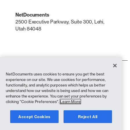
NetDocuments
2500 Executive Parkway, Suite 300, Lehi,
Utah 84048
LinkedIn
X
Användarvillkor
NetDocuments uses cookies to ensure you get the best
Integritetspolicy
experience on our site. We use cookies for performance,
Sekretesspolicy (bosatta i Kalifornien)
functionality, and analytic purposes which helps us better
Uttalande mot slaveri
understand how our website is being used and how we can
Cookiepolicy
enhance the experience. You can set your preferences by
Efterlevnad
clicking "Cookie Preferences".
Learn More
Copyright © 2026 NetDocuments Software, Inc. Alla rättigheter
Accept Cookies
Reject All
förbehållna.