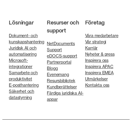
Lösningar
Resurser och
Företag
support
Dokument- och
Våra medarbetare
kunskapshantering
Vår strategi
NetDocuments
Juridisk AI och
Karriär
Support
automatisering
Nyheter & press
eDOCS-support
Microsoft-
Inspirera oss
Partnerportal
integrationer
Inspirera APAC
Blogg
Samarbete och
Inspirera EMEA
Evenemang
produktivitet
Utmärkelser
Resursbibliotek
E-posthantering
Kontakta oss
Kundberättelser
Säkerhet och
Färdiga juridiska AI-
datastyrning
appar