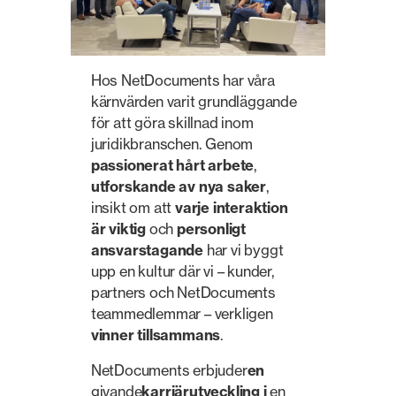
Hos NetDocuments har våra
kärnvärden varit grundläggande
för att göra skillnad inom
juridikbranschen. Genom
passionerat hårt arbete
,
utforskande av nya saker
,
insikt om att
varje interaktion
är viktig
och
personligt
ansvarstagande
har vi byggt
upp en kultur där vi – kunder,
partners och NetDocuments
teammedlemmar – verkligen
vinner tillsammans
.
NetDocuments erbjuder
en
givande
karriärutveckling i
en