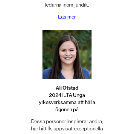
ledarna inom juridik.
Läs mer
Ali Ofstad
2024 ILTA Unga
yrkesverksamma att hålla
ögonen på
Dessa personer inspirerar andra,
har hittills uppvisat exceptionella