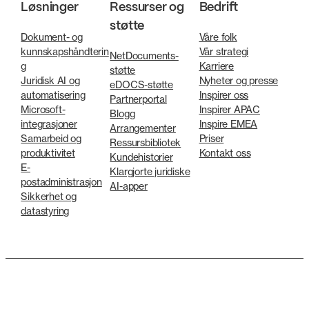
Løsninger
Ressurser og
Bedrift
støtte
Dokument- og
Våre folk
kunnskapshåndterin
Vår strategi
NetDocuments-
g
Karriere
støtte
Juridisk AI og
Nyheter og presse
eDOCS-støtte
automatisering
Inspirer oss
Partnerportal
Microsoft-
Inspirer APAC
Blogg
integrasjoner
Inspire EMEA
Arrangementer
Samarbeid og
Priser
Ressursbibliotek
produktivitet
Kontakt oss
Kundehistorier
E-
Klargjorte juridiske
postadministrasjon
AI-apper
Sikkerhet og
datastyring