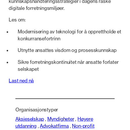
kunnskapshåndteringsstrategier i dagens raske
digitale forretningsmiljøer.
Les om:
Modernisering av teknologi for å opprettholde et
konkurransefortrinn
Utnytte ansattes visdom og prosesskunnskap
Sikre forretningskontinuitet når ansatte forlater
selskapet
Last ned nå
Organisasjonstyper
Aksjeselskap
,
Myndigheter
,
Høyere
utdanning
,
Advokatfirma
,
Non-profit