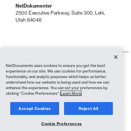
NetDokumenter
2500 Executive Parkway, Suite 300, Lehi,
Utah 84048
LinkedIn
X
Bruksvilkår
NetDocuments uses cookies to ensure you get the best
Personvernerklæring
experience on our site. We use cookies for performance,
Personvernerklæring (innbyggere i California)
functionality, and analytic purposes which helps us better
Anti-slaveri-erklæring
understand how our website is being used and how we can
Informasjonskapsler
enhance the experience. You can set your preferences by
Samsvar
clicking "Cookie Preferences".
Learn More
Opphavsrett © 2026 NetDocuments Software, Inc. Alle rettigheter
Accept Cookies
Reject All
forbeholdt.
Cookie Preferences