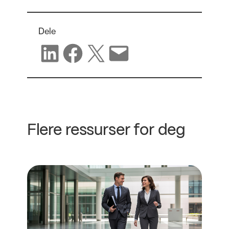
Dele
Del på LinkedIn
Del på Facebook
Del på X
Del via e-post
Flere ressurser for deg