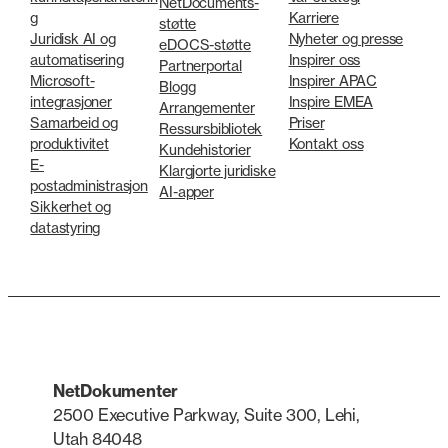
NetDocuments-
g
Karriere
støtte
Juridisk AI og
Nyheter og presse
eDOCS-støtte
automatisering
Inspirer oss
Partnerportal
Microsoft-
Inspirer APAC
Blogg
integrasjoner
Inspire EMEA
Arrangementer
Samarbeid og
Priser
Ressursbibliotek
produktivitet
Kontakt oss
Kundehistorier
E-
Klargjorte juridiske
postadministrasjon
AI-apper
Sikkerhet og
datastyring
NetDokumenter
2500 Executive Parkway, Suite 300, Lehi,
Utah 84048