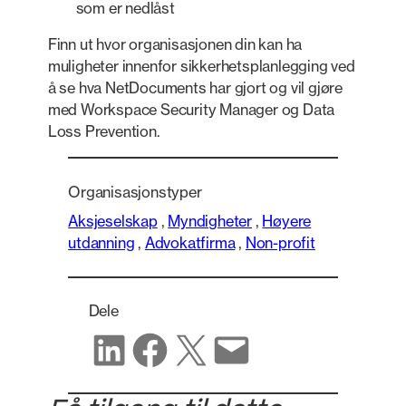
som er nedlåst
Finn ut hvor organisasjonen din kan ha
muligheter innenfor sikkerhetsplanlegging ved
å se hva NetDocuments har gjort og vil gjøre
med Workspace Security Manager og Data
Loss Prevention.
Organisasjonstyper
Aksjeselskap
,
Myndigheter
,
Høyere
utdanning
,
Advokatfirma
,
Non-profit
Dele
Del på LinkedIn
Del på Facebook
Del på X
Del via e-post