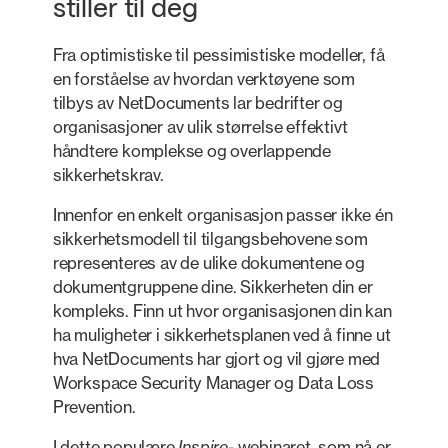
stiller til deg
Fra optimistiske til pessimistiske modeller, få
en forståelse av hvordan verktøyene som
tilbys av NetDocuments lar bedrifter og
organisasjoner av ulik størrelse effektivt
håndtere komplekse og overlappende
sikkerhetskrav.
Innenfor en enkelt organisasjon passer ikke én
sikkerhetsmodell til tilgangsbehovene som
representeres av de ulike dokumentene og
dokumentgruppene dine. Sikkerheten din er
kompleks. Finn ut hvor organisasjonen din kan
ha muligheter i sikkerhetsplanen ved å finne ut
hva NetDocuments har gjort og vil gjøre med
Workspace Security Manager og Data Loss
Prevention.
I dette populære
Inspire-
webinaret, som nå er