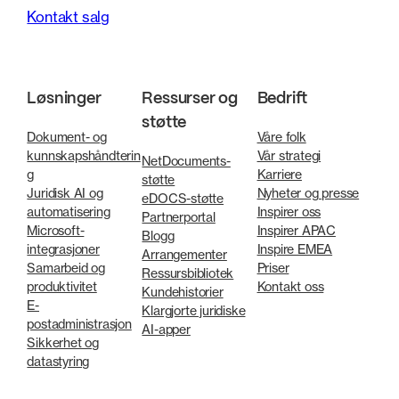
Kontakt salg
Løsninger
Ressurser og
Bedrift
støtte
Dokument- og
Våre folk
kunnskapshåndterin
Vår strategi
NetDocuments-
g
Karriere
støtte
Juridisk AI og
Nyheter og presse
eDOCS-støtte
automatisering
Inspirer oss
Partnerportal
Microsoft-
Inspirer APAC
Blogg
integrasjoner
Inspire EMEA
Arrangementer
Samarbeid og
Priser
Ressursbibliotek
produktivitet
Kontakt oss
Kundehistorier
E-
Klargjorte juridiske
postadministrasjon
AI-apper
Sikkerhet og
datastyring