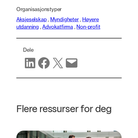
Organisasjonstyper
Aksjeselskap
,
Myndigheter
,
Høyere
utdanning
,
Advokatfirma
,
Non-profit
Dele
Del på LinkedIn
Del på Facebook
Del på X
Del via e-post
Flere ressurser for deg