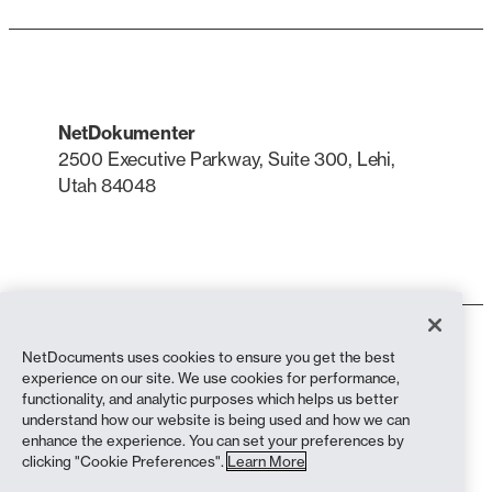
NetDokumenter
2500 Executive Parkway, Suite 300, Lehi,
Utah 84048
LinkedIn
X
Bruksvilkår
NetDocuments uses cookies to ensure you get the best
Personvernerklæring
experience on our site. We use cookies for performance,
Personvernerklæring (innbyggere i California)
functionality, and analytic purposes which helps us better
Anti-slaveri-erklæring
understand how our website is being used and how we can
Informasjonskapsler
enhance the experience. You can set your preferences by
Samsvar
clicking "Cookie Preferences".
Learn More