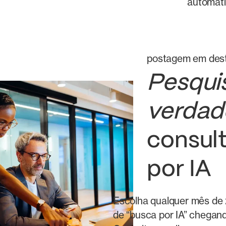
automati
postagem em dest
Pesqui
verdad
consult
por IA
Escolha qualquer mês de 
de “busca por IA” chegand