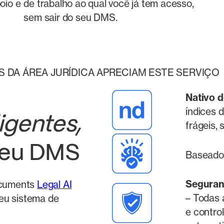
oio e
de trabalho ao qual você já tem acesso,
sem sair do seu DMS.
S DA ÁREA JURÍDICA APRECIAM ESTE SERVIÇO
Nativo 
índices 
igentes,
frágeis,
seu DMS
Baseado
Seguran
ocuments
Legal AI
– Todas 
eu sistema de
e contro