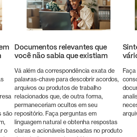
 em
Documentos relevantes que
Sint
m
você não sabia que existiam
vár
Vá além da correspondência exata de
Faça 
as
palavras-chave para descobrir acordos,
conso
arquivos ou produtos de trabalho
docum
resa
relacionados que, de outra forma,
anali
permaneceriam ocultos em seu
neces
s são
repositório. Faça perguntas em
arqui
m,
linguagem natural e obtenha respostas
r o
claras e acionáveis baseadas no produto