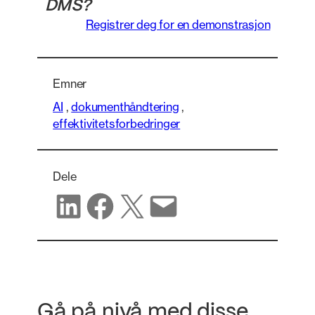
DMS?
Registrer deg for en demonstrasjon
Emner
AI
,
dokumenthåndtering
,
effektivitetsforbedringer
Dele
Del på LinkedIn
Del på Facebook
Del på X
Del via e-post
Gå på nivå med disse