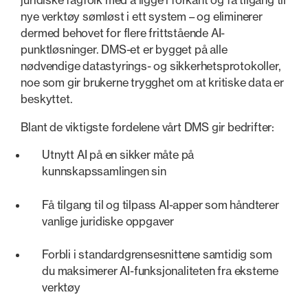
juridiske fagfolk med å ligge i forkant og få tilgang til
nye verktøy sømløst i ett system – og eliminerer
dermed behovet for flere frittstående AI-
punktløsninger. DMS-et er bygget på alle
nødvendige datastyrings- og sikkerhetsprotokoller,
noe som gir brukerne trygghet om at kritiske data er
beskyttet.
Blant de viktigste fordelene vårt DMS gir bedrifter:
Utnytt AI på en sikker måte på
kunnskapssamlingen sin
Få tilgang til og tilpass AI-apper som håndterer
vanlige juridiske oppgaver
Forbli i standardgrensesnittene samtidig som
du maksimerer AI-funksjonaliteten fra eksterne
verktøy