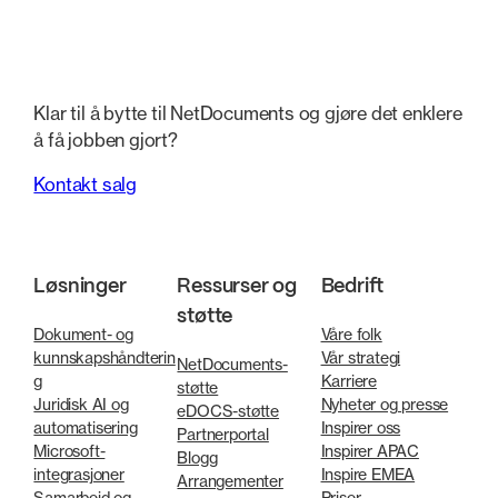
Klar til å bytte til NetDocuments og gjøre det enklere
å få jobben gjort?
Kontakt salg
Løsninger
Ressurser og
Bedrift
støtte
Dokument- og
Våre folk
kunnskapshåndterin
Vår strategi
NetDocuments-
g
Karriere
støtte
Juridisk AI og
Nyheter og presse
eDOCS-støtte
automatisering
Inspirer oss
Partnerportal
Microsoft-
Inspirer APAC
Blogg
integrasjoner
Inspire EMEA
Arrangementer
Samarbeid og
Priser