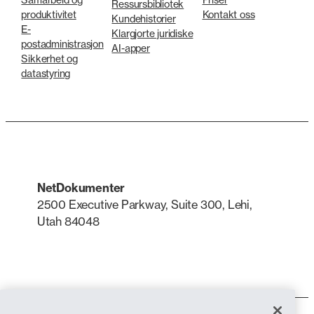
Ressursbibliotek
produktivitet
Kontakt oss
Kundehistorier
E-
Klargjorte juridiske
postadministrasjon
AI-apper
Sikkerhet og
datastyring
NetDokumenter
2500 Executive Parkway, Suite 300, Lehi,
Utah 84048
LinkedIn
X