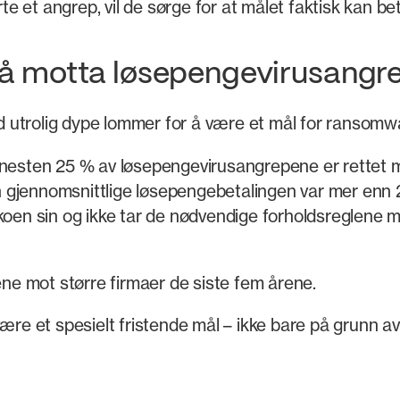
te et angrep, vil de sørge for at målet faktisk kan bet
r å motta løsepengevirusangr
 utrolig dype lommer for å være et mål for ransomw
nesten 25 % av løsepengevirusangrepene er rettet mo
 gjennomsnittlige løsepengebetalingen var mer enn 
ikoen sin og ikke tar de nødvendige forholdsreglene 
ene mot større firmaer de siste fem årene.
være et spesielt fristende mål – ikke bare på grunn 