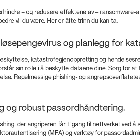
forhindre – og redusere effektene av – ransomware-an
dre vil du være. Her er åtte trinn du kan ta.
or løsepengevirus og planlegg for ka
abeskyttelse, katastrofegjenoppretting og hendelsesre
orstår sin rolle i å beskytte dataene dine. Sørg for at
ørelse. Regelmessige phishing- og angrepsoverflatetes
ing og robust passordhåndtering.
ng, der angriperen får tilgang til nettverket ved å s
faktorautentisering (MFA) og verktøy for passordadmin