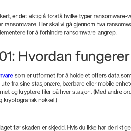
kert, er det viktig å forstå hvilke typer ransomware-va
 ransomware. Her skal vi gå gjennom hva ransomware
mplementere for å forhindre ransomware-angrep.
01: Hvordan fungerer
mvare
som er utformet for å holde et offers data som 
ute fra sine stasjonære, bærbare eller mobile enheter
emet og kryptere filer på hver stasjon. (Med andre o
g kryptografisk nøkkel.)
get før skaden er skjedd. Hvis du ikke har de riktig