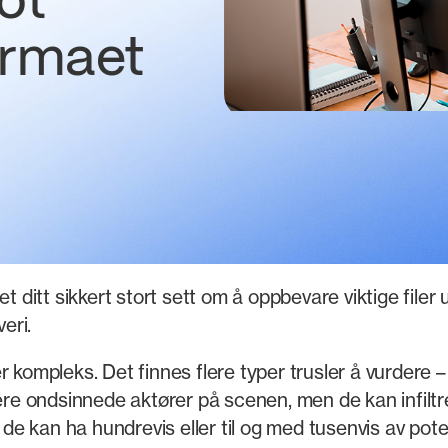
ot
irmaet
t ditt sikkert stort sett om å oppbevare viktige filer
eri.
kompleks. Det finnes flere typer trusler å vurdere – f
lere ondsinnede aktører på scenen, men de kan infilt
de kan ha hundrevis eller til og med tusenvis av po