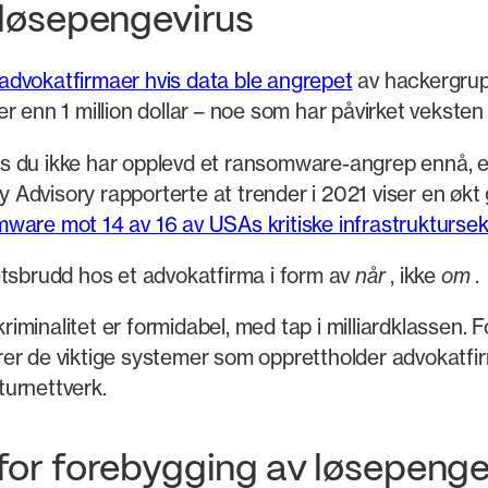
 løsepengevirus
advokatfirmaer hvis data ble angrepet
av hackergrup
 enn 1 million dollar – noe som har påvirket veksten 
vis du ikke har opplevd et ransomware-angrep ennå, er
ty Advisory rapporterte at trender i 2021 viser en økt
ware mot 14 av 16 av USAs kritiske infrastruktursek
etsbrudd hos et advokatfirma i form av
når
, ikke
om
.
minalitet er formidabel, med tap i milliardklassen. 
er de viktige systemer som opprettholder advokatfirm
kturnettverk.
for forebygging av løsepengev