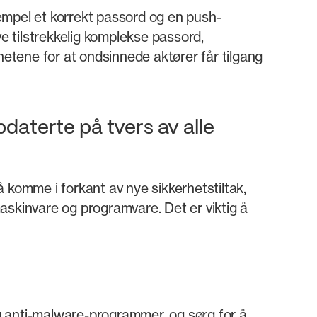
sempel et korrekt passord og en push-
ve tilstrekkelig komplekse passord,
etene for at ondsinnede aktører får tilgang
daterte på tvers av alle
 komme i forkant av nye sikkerhetstiltak,
askinvare og programvare. Det er viktig å
og anti-malware-programmer, og sørg for å