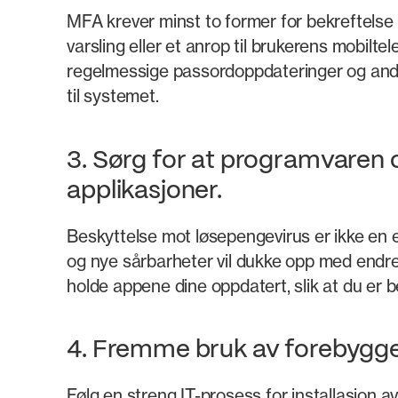
MFA krever minst to former for bekreftelse f
varsling eller et anrop til brukerens mobilt
regelmessige passordoppdateringer og andre
til systemet.
3. Sørg for at programvaren 
applikasjoner.
Beskyttelse mot løsepengevirus er ikke en e
og nye sårbarheter vil dukke opp med endre
holde appene dine oppdatert, slik at du er 
4. Fremme bruk av forebygg
Følg en streng IT-prosess for installasjon 