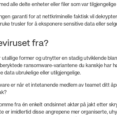
d alle delte enheter eller filer som var tilgjengelig
t ingen garanti for at nettkriminelle faktisk vil dekryp
ruke trusler for å eksponere sensitive data eller sel
iruset fra?
tallige former og utnytter en stadig utviklende bla
 beryktede ransomware-variantene du kanskje har hø
te data ubrukelige eller utilgjengelige.
re er når et intetanende medlem av teamet ditt åpner
ak?
e fra én enkelt ondsinnet aktør på jakt etter skryt
. Ofte er imidlertid disse angrepene mer organiserte, u