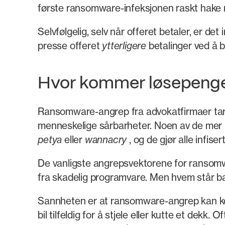
første ransomware-infeksjonen raskt hake me
Selvfølgelig, selv når offeret betaler, er de
presse offeret
ytterligere
betalinger ved å b
Hvor kommer løsepengev
Ransomware-angrep fra advokatfirmaer tar u
menneskelige sårbarheter. Noen av de mer
petya
eller
wannacry
, og de gjør alle infiser
De vanligste angrepsvektorene for ransomwa
fra skadelig programvare. Men hvem står b
Sannheten er at ransomware-angrep kan komm
bil tilfeldig for å stjele eller kutte et dekk