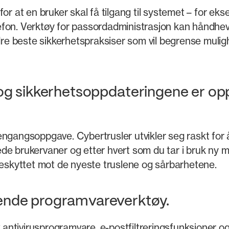
or at en bruker skal få tilgang til systemet – for ek
elefon. Verktøy for passordadministrasjon kan håndhe
 beste sikkerhetspraksiser som vil begrense muligh
og sikkerhetsoppdateringene er opp
ngangsoppgave. Cybertrusler utvikler seg raskt for å
de brukervaner og etter hvert som du tar i bruk ny m
beskyttet mot de nyeste truslene og sårbarhetene.
ende programvareverktøy.
av antivirusprogramvare, e-postfiltreringsfunksjoner 