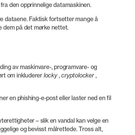
e fra den opprinnelige datamaskinen.
tere dataene. Faktisk fortsetter mange å
ge dem på det mørke nettet.
nding av maskinvare-, programvare- og
rt om inkluderer
locky
,
cryptolocker
,
 en phishing-e-post eller laster ned en fil
erettigheter – slik en vandal kan velge en
hyggelige og bevisst målrettede. Tross alt,