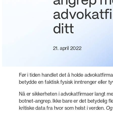
angrep m
advokatf
ditt
21. april 2022
Før i tiden handlet det å holde advokatfirmae
betydde en faktisk fysisk inntrenger eller tyv
Nå er sikkerheten i advokatfirmaer langt mer 
botnet-angrep. Ikke bare er det betydelig f
kritiske data fra hvor som helst i verden.
Og