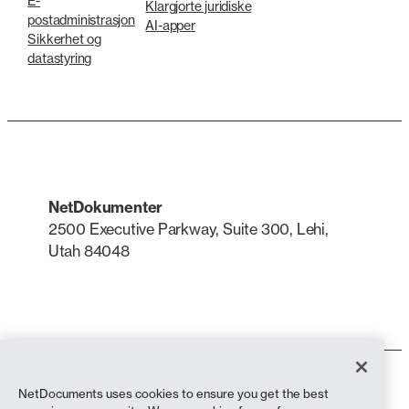
E-
Klargjorte juridiske
postadministrasjon
AI-apper
Sikkerhet og
datastyring
NetDokumenter
2500 Executive Parkway, Suite 300, Lehi,
Utah 84048
LinkedIn
X
Bruksvilkår
NetDocuments uses cookies to ensure you get the best
Personvernerklæring