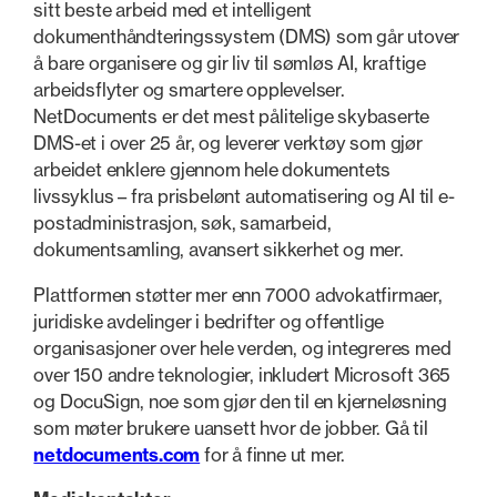
sitt beste arbeid med et intelligent
dokumenthåndteringssystem (DMS) som går utover
å bare organisere og gir liv til sømløs AI, kraftige
arbeidsflyter og smartere opplevelser.
NetDocuments er det mest pålitelige skybaserte
DMS-et i over 25 år, og leverer verktøy som gjør
arbeidet enklere gjennom hele dokumentets
livssyklus – fra prisbelønt automatisering og AI til e-
postadministrasjon, søk, samarbeid,
dokumentsamling, avansert sikkerhet og mer.
Plattformen støtter mer enn 7000 advokatfirmaer,
juridiske avdelinger i bedrifter og offentlige
organisasjoner over hele verden, og integreres med
over 150 andre teknologier, inkludert Microsoft 365
og DocuSign, noe som gjør den til en kjerneløsning
som møter brukere uansett hvor de jobber. Gå til
netdocuments.com
for å finne ut mer.