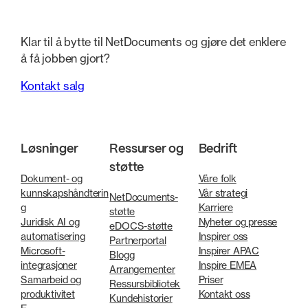
Klar til å bytte til NetDocuments og gjøre det enklere
å få jobben gjort?
Kontakt salg
Løsninger
Ressurser og
Bedrift
støtte
Dokument- og
Våre folk
kunnskapshåndterin
Vår strategi
NetDocuments-
g
Karriere
støtte
Juridisk AI og
Nyheter og presse
eDOCS-støtte
automatisering
Inspirer oss
Partnerportal
Microsoft-
Inspirer APAC
Blogg
integrasjoner
Inspire EMEA
Arrangementer
Samarbeid og
Priser
Ressursbibliotek
produktivitet
Kontakt oss
Kundehistorier