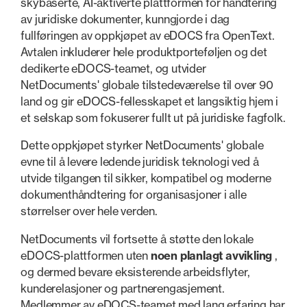
skybaserte, AI-aktiverte plattformen for håndtering
av juridiske dokumenter, kunngjorde i dag
fullføringen av oppkjøpet av eDOCS fra OpenText.
Avtalen inkluderer hele produktporteføljen og det
dedikerte eDOCS-teamet, og utvider
NetDocuments' globale tilstedeværelse til over 90
land og gir eDOCS-fellesskapet et langsiktig hjem i
et selskap som fokuserer fullt ut på juridiske fagfolk.
Dette oppkjøpet styrker NetDocuments' globale
evne til å levere ledende juridisk teknologi ved å
utvide tilgangen til sikker, kompatibel og moderne
dokumenthåndtering for organisasjoner i alle
størrelser over hele verden.
NetDocuments vil fortsette å støtte den lokale
eDOCS-plattformen uten
noen planlagt avvikling
,
og dermed bevare eksisterende arbeidsflyter,
kunderelasjoner og partnerengasjement.
Medlemmer av eDOCS-teamet med lang erfaring har