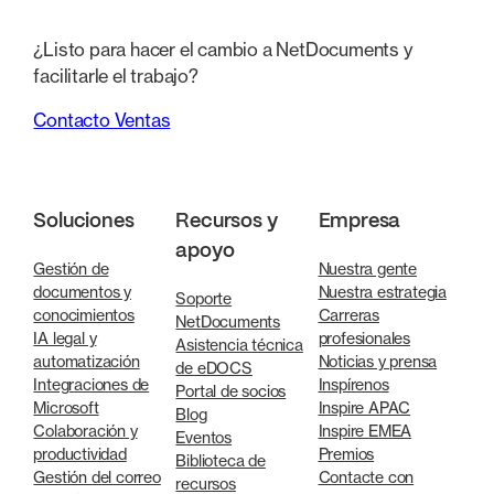
¿Listo para hacer el cambio a NetDocuments y
facilitarle el trabajo?
Contacto Ventas
Soluciones
Recursos y
Empresa
apoyo
Gestión de
Nuestra gente
documentos y
Nuestra estrategia
Soporte
conocimientos
Carreras
NetDocuments
IA legal y
profesionales
Asistencia técnica
automatización
Noticias y prensa
de eDOCS
Integraciones de
Inspírenos
Portal de socios
Microsoft
Inspire APAC
Blog
Colaboración y
Inspire EMEA
Eventos
productividad
Premios
Biblioteca de
Gestión del correo
Contacte con
recursos