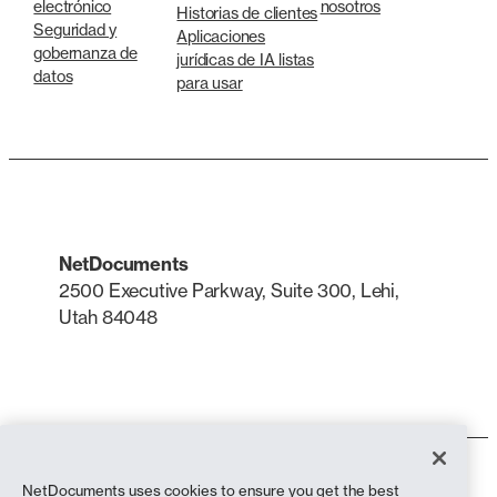
electrónico
nosotros
Historias de clientes
Seguridad y
Aplicaciones
gobernanza de
jurídicas de IA listas
datos
para usar
NetDocuments
2500 Executive Parkway, Suite 300, Lehi,
Utah 84048
LinkedIn
X
Condiciones de uso
NetDocuments uses cookies to ensure you get the best