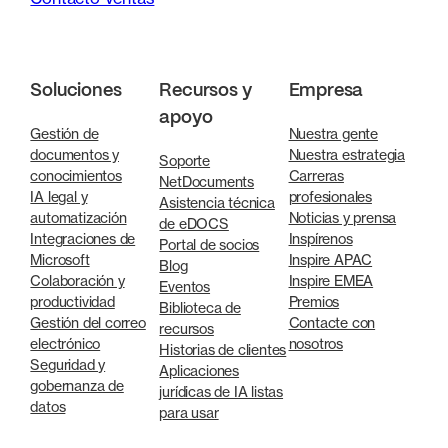
Soluciones
Recursos y
Empresa
apoyo
Gestión de
Nuestra gente
documentos y
Nuestra estrategia
Soporte
conocimientos
Carreras
NetDocuments
IA legal y
profesionales
Asistencia técnica
automatización
Noticias y prensa
de eDOCS
Integraciones de
Inspírenos
Portal de socios
Microsoft
Inspire APAC
Blog
Colaboración y
Inspire EMEA
Eventos
productividad
Premios
Biblioteca de
Gestión del correo
Contacte con
recursos
electrónico
nosotros
Historias de clientes
Seguridad y
Aplicaciones
gobernanza de
jurídicas de IA listas
datos
para usar