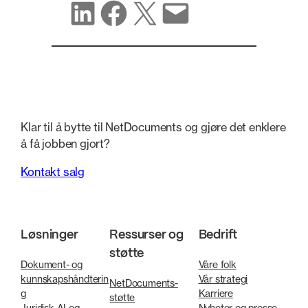
Del på LinkedIn
Del på Facebook
Del på X
Del via e-post
Klar til å bytte til NetDocuments og gjøre det enklere
å få jobben gjort?
Kontakt salg
Løsninger
Ressurser og
Bedrift
støtte
Dokument- og
Våre folk
kunnskapshåndterin
Vår strategi
NetDocuments-
g
Karriere
støtte
Juridisk AI og
Nyheter og presse