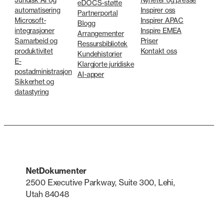
eDOCS-støtte
automatisering
Inspirer oss
Partnerportal
Microsoft-
Inspirer APAC
Blogg
integrasjoner
Inspire EMEA
Arrangementer
Samarbeid og
Priser
Ressursbibliotek
produktivitet
Kontakt oss
Kundehistorier
E-
Klargjorte juridiske
postadministrasjon
AI-apper
Sikkerhet og
datastyring
NetDokumenter
2500 Executive Parkway, Suite 300, Lehi,
Utah 84048
LinkedIn
X