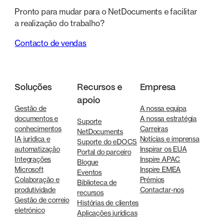
Pronto para mudar para o NetDocuments e facilitar
a realização do trabalho?
Contacto de vendas
Soluções
Recursos e
Empresa
apoio
Gestão de
A nossa equipa
documentos e
A nossa estratégia
Suporte
conhecimentos
Carreiras
NetDocuments
IA jurídica e
Notícias e imprensa
Suporte do eDOCS
automatização
Inspirar os EUA
Portal do parceiro
Integrações
Inspire APAC
Blogue
Microsoft
Inspire EMEA
Eventos
Colaboração e
Prémios
Biblioteca de
produtividade
Contactar-nos
recursos
Gestão de correio
Histórias de clientes
eletrónico
Aplicações jurídicas