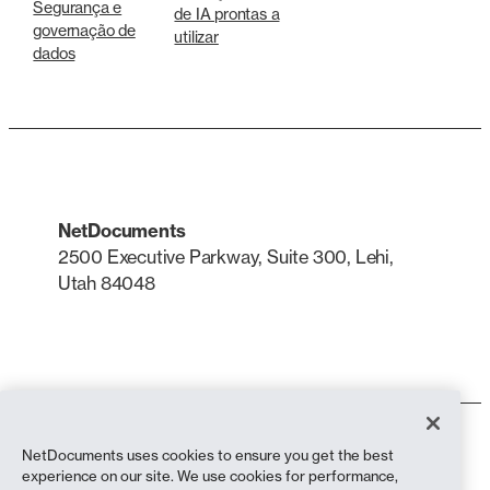
Segurança e
de IA prontas a
governação de
utilizar
dados
NetDocuments
2500 Executive Parkway, Suite 300, Lehi,
Utah 84048
LinkedIn
X
Termos de utilização
NetDocuments uses cookies to ensure you get the best
Política de privacidade
experience on our site. We use cookies for performance,
Política de privacidade (residentes na Califórnia)