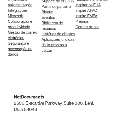
Suporte do eDOCS
automatização
Inspirar os EUA
Portal do parceiro
Integrações
Inspire APAC
Blogue
Microsoft
Inspire EMEA
Eventos
Colaboração e
Prémios
Biblioteca de
produtividade
Contactar-nos
recursos
Gestão de correio
Histórias de clientes
eletrónico
Aplicações jurídicas
Segurança e
de IA prontas a
governação de
utilizar
dados
NetDocuments
2500 Executive Parkway, Suite 300, Lehi,
Utah 84048