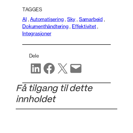
TAGGES
AI
,
Automatisering
,
Sky
,
Samarbeid
,
Dokumenthåndtering
,
Effektivitet
,
Integrasjoner
Dele
Del på LinkedIn
Del på Facebook
Del på X
Del via e-post
Få tilgang til dette
innholdet