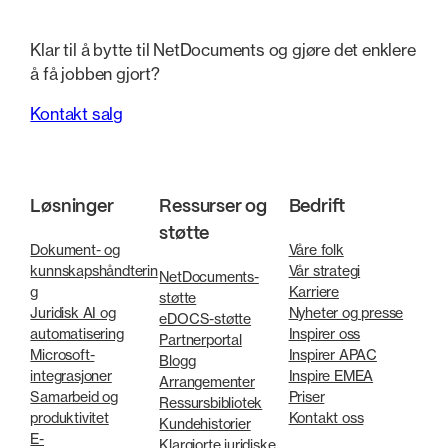
Klar til å bytte til NetDocuments og gjøre det enklere
å få jobben gjort?
Kontakt salg
Løsninger
Ressurser og
Bedrift
støtte
Dokument- og
Våre folk
kunnskapshåndterin
Vår strategi
NetDocuments-
g
Karriere
støtte
Juridisk AI og
Nyheter og presse
eDOCS-støtte
automatisering
Inspirer oss
Partnerportal
Microsoft-
Inspirer APAC
Blogg
integrasjoner
Inspire EMEA
Arrangementer
Samarbeid og
Priser
Ressursbibliotek
produktivitet
Kontakt oss
Kundehistorier
E-
Klargjorte juridiske