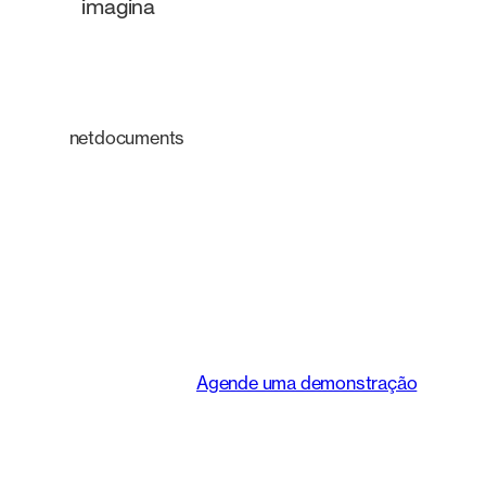
imagina
netdocuments
Uma plataforma
inteligente que
transforma a maneira
como as equipes
jurídicas trabalham.
Agende uma demonstração