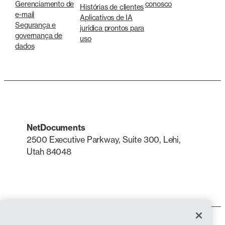
Gerenciamento de
conosco
Histórias de clientes
e-mail
Aplicativos de IA
Segurança e
jurídica prontos para
governança de
uso
dados
NetDocuments
2500 Executive Parkway, Suite 300, Lehi,
Utah 84048
LinkedIn
X
Termos de uso