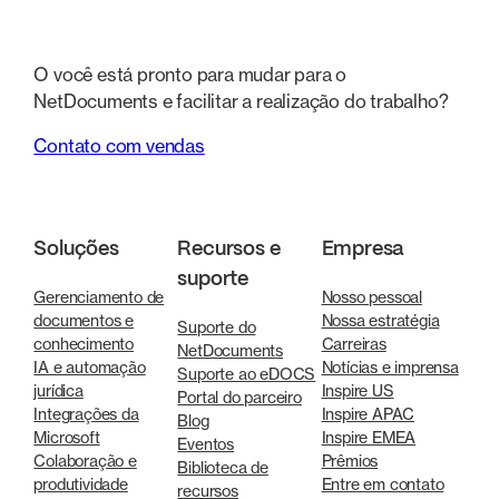
O você está pronto para mudar para o
NetDocuments e facilitar a realização do trabalho?
Contato com vendas
Soluções
Recursos e
Empresa
suporte
Gerenciamento de
Nosso pessoal
documentos e
Nossa estratégia
Suporte do
conhecimento
Carreiras
NetDocuments
IA e automação
Notícias e imprensa
Suporte ao eDOCS
jurídica
Inspire US
Portal do parceiro
Integrações da
Inspire APAC
Blog
Microsoft
Inspire EMEA
Eventos
Colaboração e
Prêmios
Biblioteca de
produtividade
Entre em contato
recursos