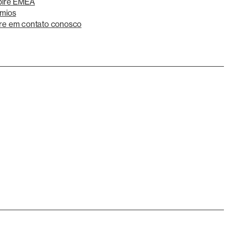
pire EMEA
mios
re em contato conosco