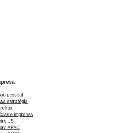
presa
so pessoal
sa estratégia
reiras
ícias e imprensa
pire US
pire APAC