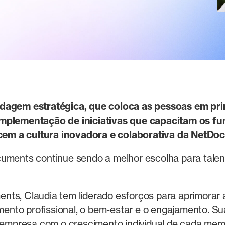
dagem estratégica, que coloca as pessoas em prime
implementação de iniciativas que capacitam os f
lecem a cultura inovadora e colaborativa da NetDo
cuments continue sendo a melhor escolha para tale
.
ts, Claudia tem liderado esforços para aprimorar 
imento profissional, o bem-estar e o engajamento. S
a empresa com o crescimento individual de cada mem