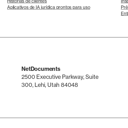
Histórias de clientes
Ins
Aplicativos de IA jurídica prontos para uso
Prê
Ent
NetDocuments
2500 Executive Parkway, Suite
300, Lehi, Utah 84048
LinkedIn
X