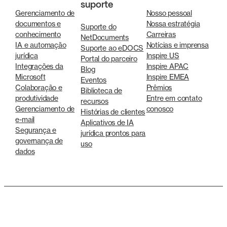
suporte
Gerenciamento de
Nosso pessoal
documentos e
Nossa estratégia
Suporte do
conhecimento
Carreiras
NetDocuments
IA e automação
Notícias e imprensa
Suporte ao eDOCS
jurídica
Inspire US
Portal do parceiro
Integrações da
Inspire APAC
Blog
Microsoft
Inspire EMEA
Eventos
Colaboração e
Prêmios
Biblioteca de
produtividade
Entre em contato
recursos
Gerenciamento de
conosco
Histórias de clientes
e-mail
Aplicativos de IA
Segurança e
jurídica prontos para
governança de
uso
dados