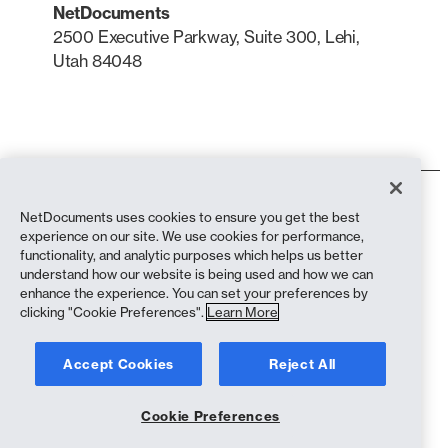
NetDocuments
2500 Executive Parkway, Suite 300, Lehi,
Utah 84048
LinkedIn
X
Termos de uso
NetDocuments uses cookies to ensure you get the best
Política de Privacidade
experience on our site. We use cookies for performance,
Política de privacidade (residentes na Califórnia)
functionality, and analytic purposes which helps us better
Declaração contra a Escravidão
understand how our website is being used and how we can
Política de cookies
enhance the experience. You can set your preferences by
Conformidade
clicking "Cookie Preferences".
Learn More
Copyright © 2026 NetDocuments Software, Inc. Todos os direitos
Accept Cookies
Reject All
reservados.
Cookie Preferences