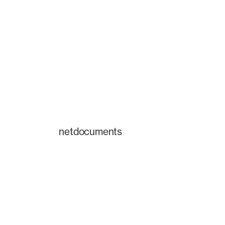
netdocuments
Uma plataforma
transforma a m
equipes jurídic