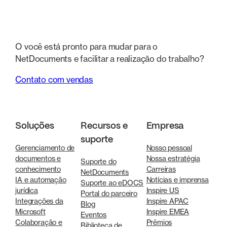
O você está pronto para mudar para o
NetDocuments e facilitar a realização do trabalho?
Contato com vendas
Soluções
Recursos e
Empresa
suporte
Gerenciamento de
Nosso pessoal
documentos e
Nossa estratégia
Suporte do
conhecimento
Carreiras
NetDocuments
IA e automação
Notícias e imprensa
Suporte ao eDOCS
jurídica
Inspire US
Portal do parceiro
Integrações da
Inspire APAC
Blog
Microsoft
Inspire EMEA
Eventos
Colaboração e
Prêmios
Biblioteca de