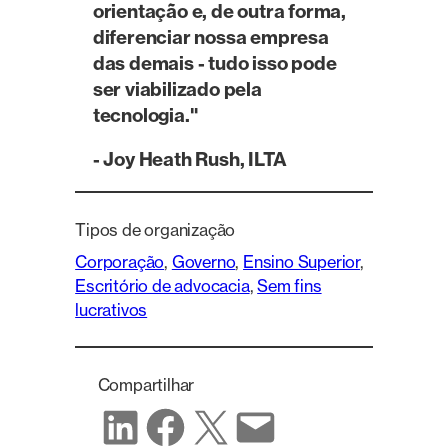
orientação e, de outra forma,
diferenciar nossa empresa
das demais - tudo isso pode
ser viabilizado pela
tecnologia."
- Joy Heath Rush, ILTA
Tipos de organização
Corporação
, 
Governo
, 
Ensino Superior
, 
Escritório de advocacia
, 
Sem fins
lucrativos
Compartilhar
Compartilhar no LinkedIn
Compartilhar no Facebook
Compartilhar no X
Compartilhar por e-mail