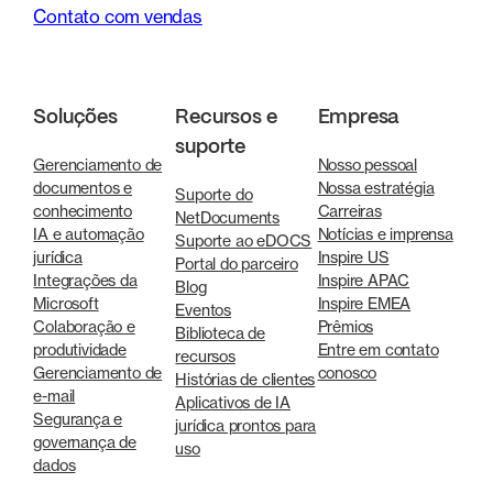
Contato com vendas
Soluções
Recursos e
Empresa
suporte
Gerenciamento de
Nosso pessoal
documentos e
Nossa estratégia
Suporte do
conhecimento
Carreiras
NetDocuments
IA e automação
Notícias e imprensa
Suporte ao eDOCS
jurídica
Inspire US
Portal do parceiro
Integrações da
Inspire APAC
Blog
Microsoft
Inspire EMEA
Eventos
Colaboração e
Prêmios
Biblioteca de
produtividade
Entre em contato
recursos
Gerenciamento de
conosco
Histórias de clientes
e-mail
Aplicativos de IA
Segurança e
jurídica prontos para
governança de
uso
dados