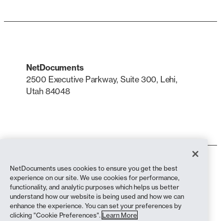
NetDocuments
2500 Executive Parkway, Suite 300, Lehi,
Utah 84048
LinkedIn
X
Termos de uso
NetDocuments uses cookies to ensure you get the best
Política de Privacidade
experience on our site. We use cookies for performance,
Política de privacidade (residentes na Califórnia)
functionality, and analytic purposes which helps us better
Declaração contra a Escravidão
understand how our website is being used and how we can
Política de cookies
enhance the experience. You can set your preferences by
Conformidade
clicking "Cookie Preferences".
Learn More