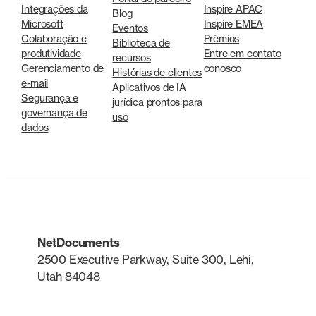
Integrações da
Inspire APAC
Blog
Microsoft
Inspire EMEA
Eventos
Colaboração e
Prêmios
Biblioteca de
produtividade
Entre em contato
recursos
Gerenciamento de
conosco
Histórias de clientes
e-mail
Aplicativos de IA
Segurança e
jurídica prontos para
governança de
uso
dados
NetDocuments
2500 Executive Parkway, Suite 300, Lehi,
Utah 84048
LinkedIn
X