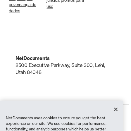
jurídica prontos para
governança de
uso
dados
NetDocuments
2500 Executive Parkway, Suite 300, Lehi,
Utah 84048
LinkedIn
X
Termos de uso
NetDocuments uses cookies to ensure you get the best
Política de Privacidade
experience on our site. We use cookies for performance,
Política de privacidade (residentes na Califórnia)
functionality, and analytic purposes which helps us better