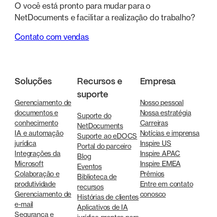
O você está pronto para mudar para o
NetDocuments e facilitar a realização do trabalho?
Contato com vendas
Soluções
Recursos e
Empresa
suporte
Gerenciamento de
Nosso pessoal
documentos e
Nossa estratégia
Suporte do
conhecimento
Carreiras
NetDocuments
IA e automação
Notícias e imprensa
Suporte ao eDOCS
jurídica
Inspire US
Portal do parceiro
Integrações da
Inspire APAC
Blog
Microsoft
Inspire EMEA
Eventos
Colaboração e
Prêmios
Biblioteca de
produtividade
Entre em contato
recursos
Gerenciamento de
conosco
Histórias de clientes
e-mail
Aplicativos de IA
Segurança e