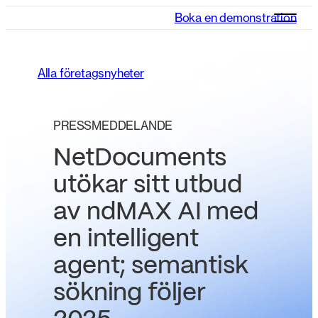
Boka en demonstration
Alla företagsnyheter
PRESSMEDDELANDE
NetDocuments
utökar sitt utbud
av ndMAX AI med
en intelligent
agent; semantisk
sökning följer