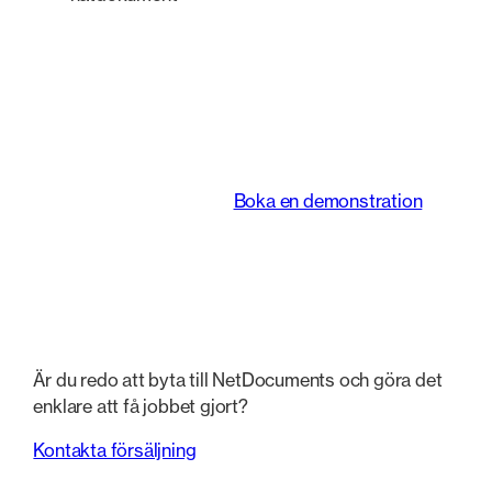
En intelligent
plattform som
förändrar hur juridiska
team arbetar.
Boka en demonstration
Är du redo att byta till NetDocuments och göra det
enklare att få jobbet gjort?
Kontakta försäljning