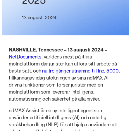
2025
13 augusti 2024
NASHVILLE, Tennessee – 13 augusti 2024 –
NetDocuments
, världens mest pålitliga
molnplattform där jurister kan utföra sitt arbete på
bästa sätt, och
nu tre gånger utnämnd till Inc. 5000
,
tillkännagav idag utökningen av sina ndMAX AI-
drivna funktioner som förser jurister med en
molnplattform som levererar intelligens,
automatisering och säkerhet på alla nivåer.
ndMAX Assist är en ny intelligent agent som
använder artificiell intelligens (AI) och naturlig
språkbehandling (NLP) för att hjälpa användare att