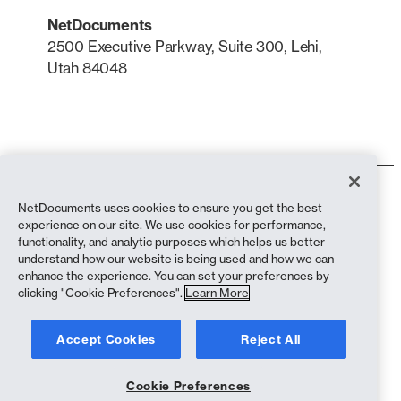
NetDocuments
2500 Executive Parkway, Suite 300, Lehi,
Utah 84048
LinkedIn
X
Användarvillkor
NetDocuments uses cookies to ensure you get the best
Integritetspolicy
experience on our site. We use cookies for performance,
Sekretesspolicy (bosatta i Kalifornien)
functionality, and analytic purposes which helps us better
Uttalande mot slaveri
understand how our website is being used and how we can
Cookiepolicy
enhance the experience. You can set your preferences by
Efterlevnad
clicking "Cookie Preferences".
Learn More
Copyright © 2026 NetDocuments Software, Inc. Alla rättigheter
Accept Cookies
Reject All
förbehållna.
Cookie Preferences