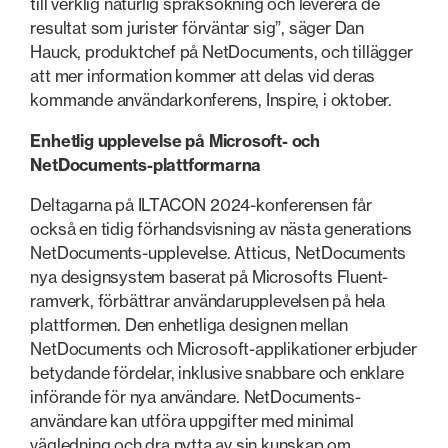
till verklig naturlig språksökning och leverera de
resultat som jurister förväntar sig”, säger Dan
Hauck, produktchef på NetDocuments, och tillägger
att mer information kommer att delas vid deras
kommande användarkonferens, Inspire, i oktober.
Enhetlig upplevelse på Microsoft- och
NetDocuments-plattformarna
Deltagarna på ILTACON 2024-konferensen får
också en tidig förhandsvisning av nästa generations
NetDocuments-upplevelse. Atticus, NetDocuments
nya designsystem baserat på Microsofts Fluent-
ramverk, förbättrar användarupplevelsen på hela
plattformen. Den enhetliga designen mellan
NetDocuments och Microsoft-applikationer erbjuder
betydande fördelar, inklusive snabbare och enklare
införande för nya användare. NetDocuments-
användare kan utföra uppgifter med minimal
vägledning och dra nytta av sin kunskap om