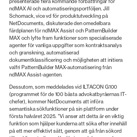
presenterade flera kommande förbättringar för
ndMAX AI och automatiseringsportföljen. Jill
Schornack, vice vd för produktutveckling på
NetDocuments, diskuterade den omedelbara
färdplanen för ndMAX Assist och PatternBuilder
MAX och lyfte fram funktioner som specialiserade
agenter för vanliga uppgifter som kontraktsanalys
och granskning, automatiserad
dokumentklassificering och möjligheten att initiera
valfri PatternBuilder MAX-automatisering från
ndMAX Assist-agenten.
Dessutom, som meddelades vid ILTACON G100
(programmet för de 100 bästa advokatbyråernas IT-
chefer), kommer NetDocuments att införa
semantiska sökfunktioner på sin plattform under
första halvåret 2025. ”Vi anser att detta är en viktig
funktion som hjälper kunderna att söka efter innehåll
på ett mer effektivt sätt, genom att gå från sökord