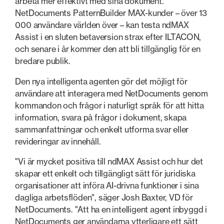
arbeta mer effektivt med sina dokument.
NetDocuments PatternBuilder MAX-kunder – över 13
000 användare världen över – kan testa ndMAX
Assist i en sluten betaversion strax efter ILTACON,
och senare i år kommer den att bli tillgänglig för en
bredare publik.
Den nya intelligenta agenten gör det möjligt för
användare att interagera med NetDocuments genom
kommandon och frågor i naturligt språk för att hitta
information, svara på frågor i dokument, skapa
sammanfattningar och enkelt utforma svar eller
revideringar av innehåll.
"Vi är mycket positiva till ndMAX Assist och hur det
skapar ett enkelt och tillgängligt sätt för juridiska
organisationer att införa AI-drivna funktioner i sina
dagliga arbetsflöden", säger Josh Baxter, VD för
NetDocuments. "Att ha en intelligent agent inbyggd i
NetDocuments ger användarna ytterligare ett sätt