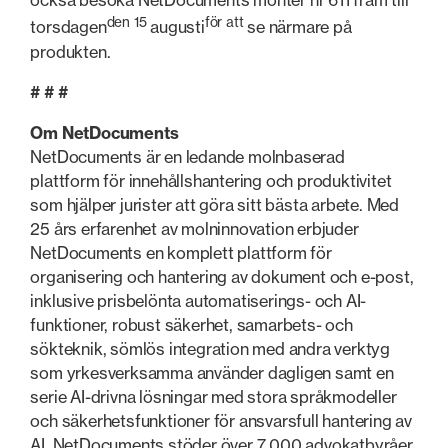
också besöka NetDocuments monter nr 611 fram till
den 15
för att
torsdagen
augusti
se närmare på
produkten.
# # #
Om NetDocuments
NetDocuments är en ledande molnbaserad
plattform för innehållshantering och produktivitet
som hjälper jurister att göra sitt bästa arbete. Med
25 års erfarenhet av molninnovation erbjuder
NetDocuments en komplett plattform för
organisering och hantering av dokument och e-post,
inklusive prisbelönta automatiserings- och AI-
funktioner, robust säkerhet, samarbets- och
sökteknik, sömlös integration med andra verktyg
som yrkesverksamma använder dagligen samt en
serie AI-drivna lösningar med stora språkmodeller
och säkerhetsfunktioner för ansvarsfull hantering av
AI. NetDocuments stöder över 7 000 advokatbyråer,