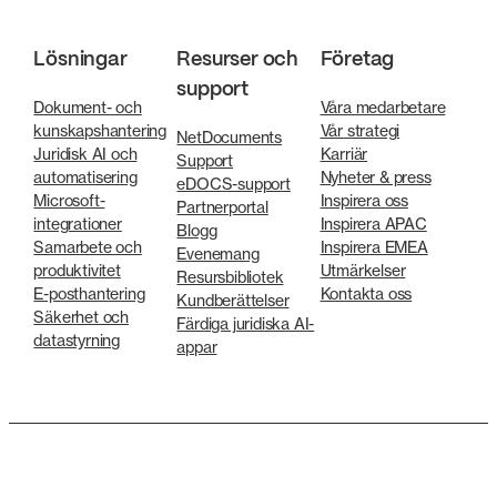
Lösningar
Resurser och
Företag
support
Dokument- och
Våra medarbetare
kunskapshantering
Vår strategi
NetDocuments
Juridisk AI och
Karriär
Support
automatisering
Nyheter & press
eDOCS-support
Microsoft-
Inspirera oss
Partnerportal
integrationer
Inspirera APAC
Blogg
Samarbete och
Inspirera EMEA
Evenemang
produktivitet
Utmärkelser
Resursbibliotek
E-posthantering
Kontakta oss
Kundberättelser
Säkerhet och
Färdiga juridiska AI-
datastyrning
appar