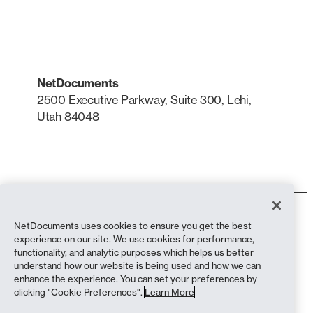
NetDocuments
2500 Executive Parkway, Suite 300, Lehi,
Utah 84048
LinkedIn
X
Användarvillkor
NetDocuments uses cookies to ensure you get the best
Integritetspolicy
experience on our site. We use cookies for performance,
Sekretesspolicy (bosatta i Kalifornien)
functionality, and analytic purposes which helps us better
Uttalande mot slaveri
understand how our website is being used and how we can
Cookiepolicy
enhance the experience. You can set your preferences by
Efterlevnad
clicking "Cookie Preferences".
Learn More