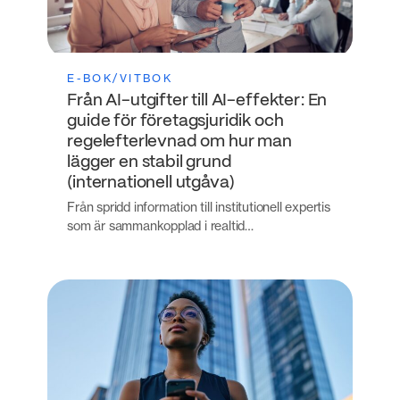
E-BOK/VITBOK
Från AI-utgifter till AI-effekter: En
guide för företagsjuridik och
regelefterlevnad om hur man
lägger en stabil grund
(internationell utgåva)
Från spridd information till institutionell expertis
som är sammankopplad i realtid…