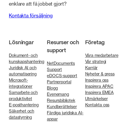
enklare att få jobbet gjort?
Kontakta försäljning
Lösningar
Resurser och
Företag
support
Dokument- och
Våra medarbetare
kunskapshantering
Vår strategi
NetDocuments
Juridisk AI och
Karriär
Support
automatisering
Nyheter & press
eDOCS-support
Microsoft-
Inspirera oss
Partnerportal
integrationer
Inspirera APAC
Blogg
Samarbete och
Inspirera EMEA
Evenemang
produktivitet
Utmärkelser
Resursbibliotek
E-posthantering
Kontakta oss
Kundberättelser
Säkerhet och
Färdiga juridiska AI-
datastyrning
appar