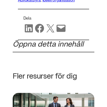
Advokatbyrå
, 
Ideell organisation
Dela
Dela på LinkedIn
Dela på Facebook
Dela på X
Dela via e-post
Öppna detta innehåll
Fler resurser för dig