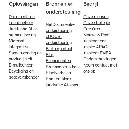
Oplossingen
Bronnen en
Bedrijf
ondersteuning
Document- en
Onze mensen
kennisbeheer
Onze strategie
NetDocuments-
Juridische AI en
Carrières
ondersteuning
automatisering
Nieuws & Pers
eDOCS-
Microsoft-
Inspireer ons
ondersteuning
integraties
Inspire APAC
Partnerportaal
Samenwerking en
Inspireer EMEA
Blog
productiviteit
Onderscheidingen
Evenementen
E-mailbeheer
Neem contact met
Bronnenbibliotheek
Beveiliging en
ons op
Klantverhalen
gegevensbeheer
Kant-en-klare
juridische AI-apps