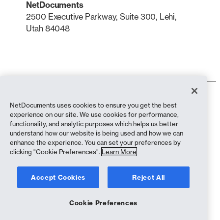
NetDocuments
2500 Executive Parkway, Suite 300, Lehi,
Utah 84048
LinkedIn
X
Gebruiksvoorwaarden
NetDocuments uses cookies to ensure you get the best
Privacybeleid
experience on our site. We use cookies for performance,
Privacybeleid (inwoners van Californië)
functionality, and analytic purposes which helps us better
Verklaring tegen slavernij
understand how our website is being used and how we can
Cookiebeleid
enhance the experience. You can set your preferences by
Naleving
clicking "Cookie Preferences".
Learn More
Copyright © 2026 NetDocuments Software, Inc. Alle rechten
Accept Cookies
Reject All
voorbehouden.
Cookie Preferences