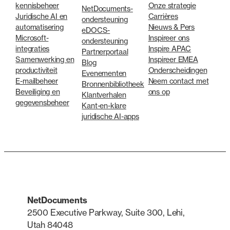
kennisbeheer
Onze strategie
NetDocuments-
Juridische AI en
Carrières
ondersteuning
automatisering
Nieuws & Pers
eDOCS-
Microsoft-
Inspireer ons
ondersteuning
integraties
Inspire APAC
Partnerportaal
Samenwerking en
Inspireer EMEA
Blog
productiviteit
Onderscheidingen
Evenementen
E-mailbeheer
Neem contact met
Bronnenbibliotheek
Beveiliging en
ons op
Klantverhalen
gegevensbeheer
Kant-en-klare
juridische AI-apps
NetDocuments
2500 Executive Parkway, Suite 300, Lehi,
Utah 84048