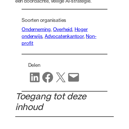
een doordachte, veilige AI-strategie.
Soorten organisaties
Onderneming
, 
Overheid
, 
Hoger
onderwijs
, 
Advocatenkantoor
, 
Non-
profit
Delen
Delen op LinkedIn
Delen op Facebook
Delen op X
Delen via e-mail
Toegang tot deze
inhoud