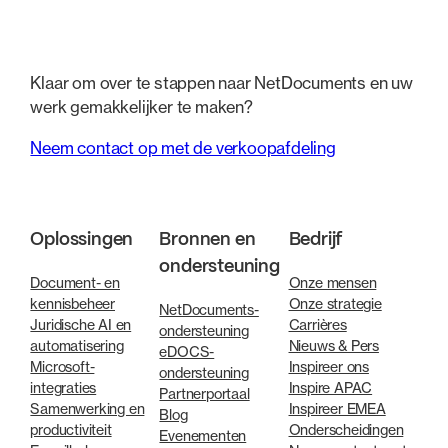
Klaar om over te stappen naar NetDocuments en uw
werk gemakkelijker te maken?
Neem contact op met de verkoopafdeling
Oplossingen
Bronnen en
Bedrijf
ondersteuning
Document- en
Onze mensen
kennisbeheer
Onze strategie
NetDocuments-
Juridische AI en
Carrières
ondersteuning
automatisering
Nieuws & Pers
eDOCS-
Microsoft-
Inspireer ons
ondersteuning
integraties
Inspire APAC
Partnerportaal
Samenwerking en
Inspireer EMEA
Blog
productiviteit
Onderscheidingen
Evenementen