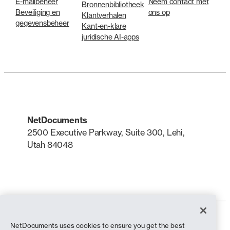
E-mailbeheer
Neem contact met
Bronnenbibliotheek
Beveiliging en
ons op
Klantverhalen
gegevensbeheer
Kant-en-klare
juridische AI-apps
NetDocuments
2500 Executive Parkway, Suite 300, Lehi,
Utah 84048
LinkedIn
X
Gebruiksvoorwaarden
NetDocuments uses cookies to ensure you get the best