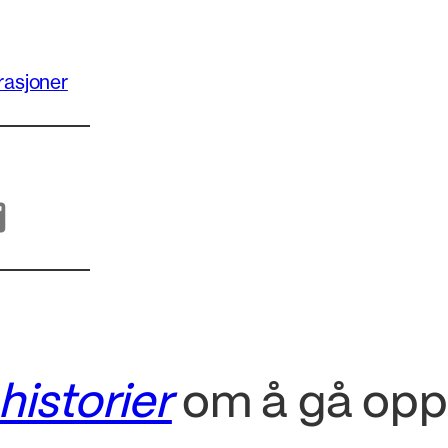
rasjoner
istorier
om å gå opp 