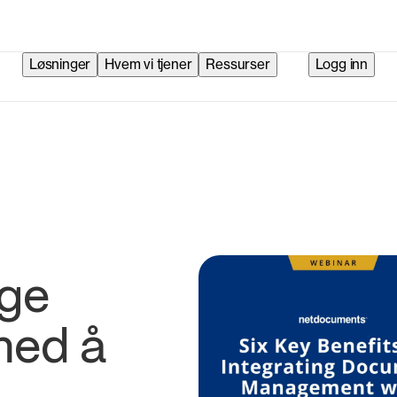
Løsninger
Hvem vi tjener
Ressurser
Logg inn
ige
med å