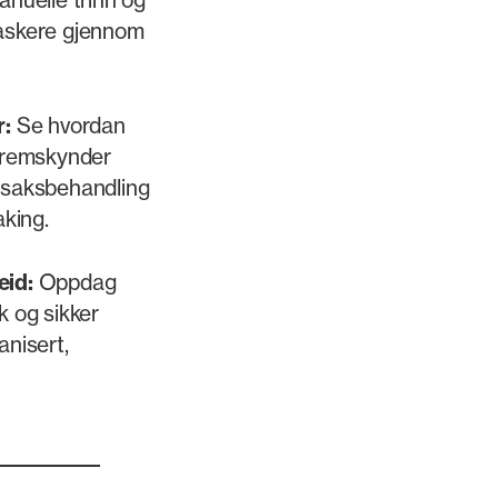
askere gjennom
r:
Se hvordan
fremskynder
 saksbehandling
aking.
eid:
Oppdag
k og sikker
nisert,