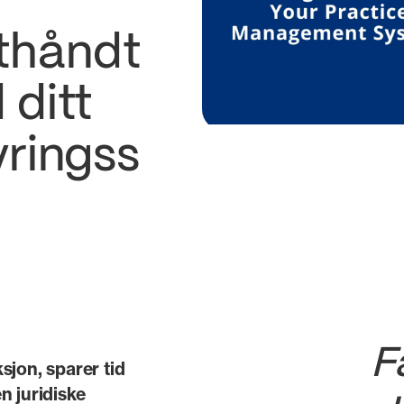
thåndt
 ditt
yringss
Få
sjon, sparer tid
n juridiske