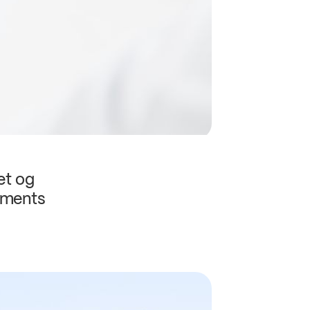
et og
uments