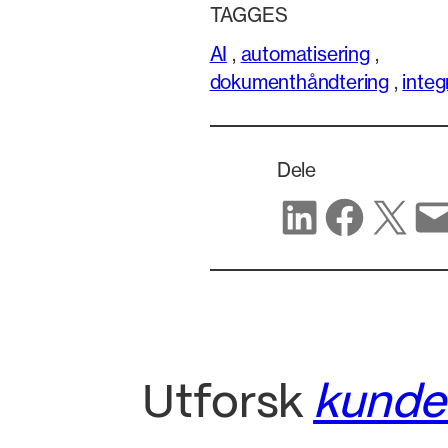
TAGGES
AI
,
automatisering
,
dokumenthåndtering
,
integ
Dele
Del på LinkedIn
Del på Facebook
Del på X
Del via e-post
Utforsk
kundeh