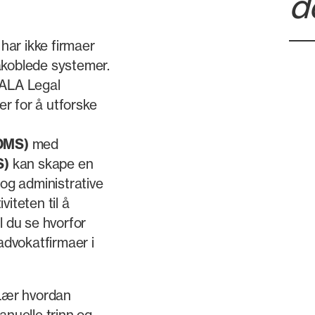
d
 har ikke firmaer
frakoblede systemer.
 ALA Legal
r for å utforske
DMS)
med
S)
kan skape en
 og administrative
iteten til å
l du se hvorfor
 advokatfirmaer i
ær hvordan
nuelle trinn og