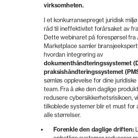
virksomheten.
I et konkurransepreget juridisk miljø
råd til ineffektivitet forårsaket av 
Dette webinaret på forespørsel fra
Marketplace samler bransjeeksperte
hvordan integrering av
dokumenthåndteringssystemet (
praksishåndteringssystemet (PM
sømløs opplevelse for dine juridiske
team. Fra å øke den daglige produktiv
redusere cybersikkerhetsrisikoen, vi
tilkoblede systemer blir et must for
alle størrelser.
Forenkle den daglige driften:
L
enhetlige systemer reduserer ma