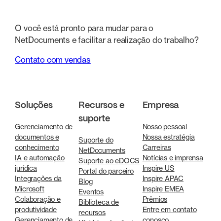
O você está pronto para mudar para o
NetDocuments e facilitar a realização do trabalho?
Contato com vendas
Soluções
Recursos e
Empresa
suporte
Gerenciamento de
Nosso pessoal
documentos e
Nossa estratégia
Suporte do
conhecimento
Carreiras
NetDocuments
IA e automação
Notícias e imprensa
Suporte ao eDOCS
jurídica
Inspire US
Portal do parceiro
Integrações da
Inspire APAC
Blog
Microsoft
Inspire EMEA
Eventos
Colaboração e
Prêmios
Biblioteca de
produtividade
Entre em contato
recursos
Gerenciamento de
conosco