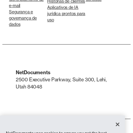
Histórias de clientes
e-mail
Aplicativos de IA
Segurança e
jurídica prontos para
governança de
uso
dados
NetDocuments
2500 Executive Parkway, Suite 300, Lehi,
Utah 84048
LinkedIn
X
Termos de uso
NetDocuments uses cookies to ensure you get the best