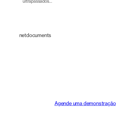
ultrapassados…
netdocuments
Uma plataforma
inteligente que
transforma a maneira
como as equipes
jurídicas trabalham.
Agende uma demonstração