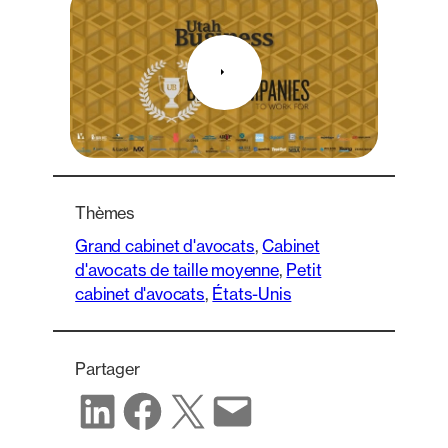
Thèmes
Grand cabinet d'avocats
, 
Cabinet
d'avocats de taille moyenne
, 
Petit
cabinet d'avocats
, 
États-Unis
Partager
Partager sur LinkedIn
Partager sur Facebook
Partager sur X
Partager par e-mail