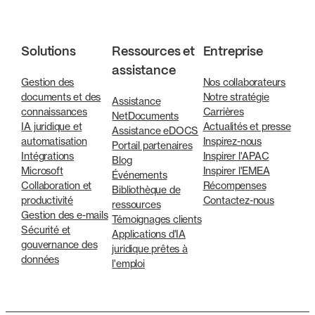
Solutions
Ressources et
Entreprise
assistance
Gestion des
Nos collaborateurs
documents et des
Notre stratégie
Assistance
connaissances
Carrières
NetDocuments
IA juridique et
Actualités et presse
Assistance eDOCS
automatisation
Inspirez-nous
Portail partenaires
Intégrations
Inspirer l'APAC
Blog
Microsoft
Inspirer l'EMEA
Événements
Collaboration et
Récompenses
Bibliothèque de
productivité
Contactez-nous
ressources
Gestion des e-mails
Témoignages clients
Sécurité et
Applications d'IA
gouvernance des
juridique prêtes à
données
l'emploi