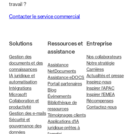
travail ?
Contacter le service commercial
Solutions
Ressources et
Entreprise
assistance
Gestion des
Nos collaborateurs
documents et des
Notre stratégie
Assistance
connaissances
Carrières
NetDocuments
IA juridique et
Actualités et presse
Assistance eDOCS
automatisation
Inspirez-nous
Portail partenaires
Intégrations
Inspirer l'APAC
Blog
Microsoft
Inspirer l'EMEA
Événements
Collaboration et
Récompenses
Bibliothèque de
productivité
Contactez-nous
ressources
Gestion des e-mails
Témoignages clients
Sécurité et
Applications d'IA
gouvernance des
juridique prêtes à
données
l'emploi