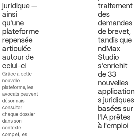
juridique —
traitement
ainsi
des
qu'une
demandes
plateforme
de brevet,
repensée
tandis que
articulée
ndMax
autour de
Studio
celui-ci
s'enrichit
Grâce à cette
de 33
nouvelle
nouvelles
plateforme, les
application
avocats peuvent
s juridiques
désormais
consulter
basées sur
chaque dossier
l'IA prêtes
dans son
à l'emploi
contexte
complet, les