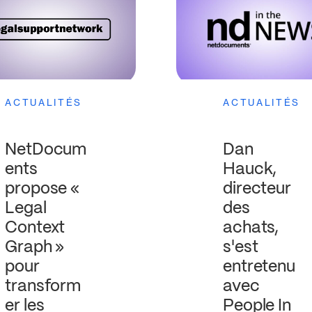
ACTUALITÉS
ACTUALITÉS
NetDocum
Dan
ents
Hauck,
propose «
directeur
Legal
des
Context
achats,
Graph »
s'est
pour
entretenu
transform
avec
er les
People In