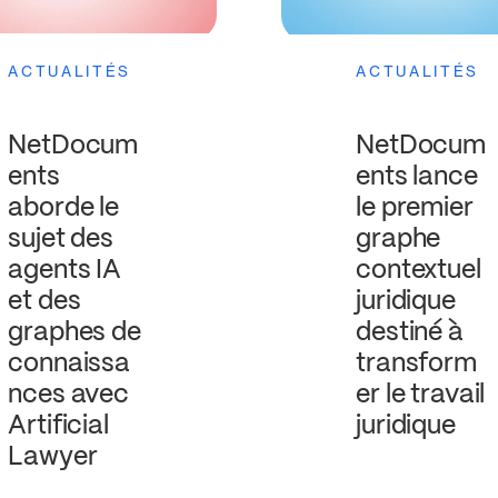
ACTUALITÉS
ACTUALITÉS
NetDocum
NetDocum
ents
ents lance
aborde le
le premier
sujet des
graphe
agents IA
contextuel
et des
juridique
graphes de
destiné à
connaissa
transform
nces avec
er le travail
Artificial
juridique
Lawyer