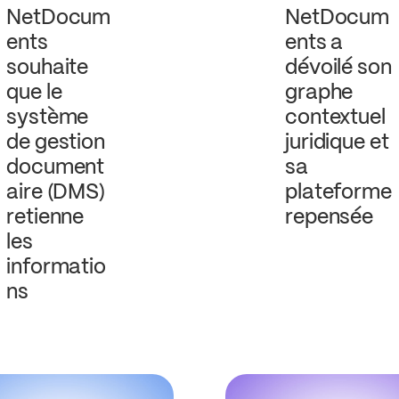
NetDocum
NetDocum
ents
ents a
souhaite
dévoilé son
que le
graphe
système
contextuel
de gestion
juridique et
document
sa
aire (DMS)
plateforme
retienne
repensée
les
informatio
ns