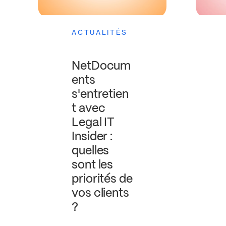
ACTUALITÉS
NetDocum
ents
s'entretien
t avec
Legal IT
Insider :
quelles
sont les
priorités de
vos clients
?