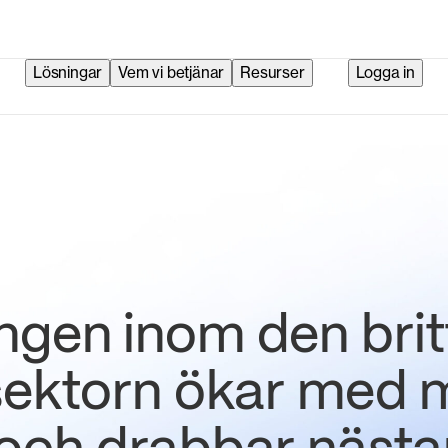
Lösningar
Vem vi betjänar
Resurser
Logga in
ngen inom den brit
 sektorn ökar med 