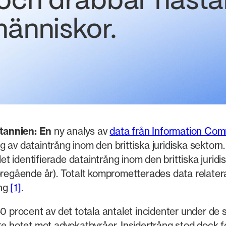
 och drabbar nästa
människor.
itannien: En
ny analys av
data från Information Com
 av dataintrång inom den brittiska juridiska sektorn
 identifierade dataintrång inom den brittiska juridi
regående år). Totalt komprometterades data relaterade
ing
[1]
.
50 procent av det totala antalet incidenter under de
te hotet mot advokatbyråer. Insidertrång stod dock f