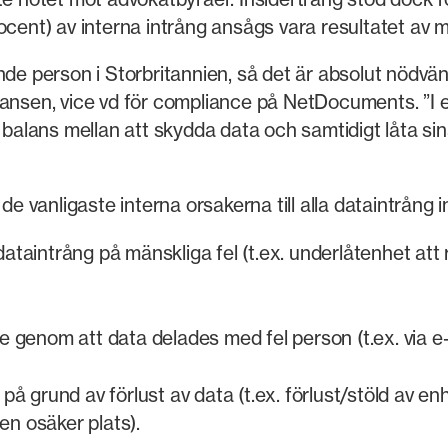
cent) av interna intrång ansågs vara resultatet av m
de person i Storbritannien, så det är absolut nödvänd
ansen, vice vd för compliance på NetDocuments. ”I e
t balans mellan att skydda data och samtidigt låta s
vanligaste interna orsakerna till alla dataintrång i
dataintrång på mänskliga fel (t.ex. underlåtenhet att 
e genom att data delades med fel person (t.ex. via e-p
 på grund av förlust av data (t.ex. förlust/stöld av en
n osäker plats).