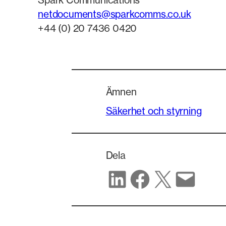
Spark Communications
netdocuments@sparkcomms.co.uk
+44 (0) 20 7436 0420
Ämnen
Säkerhet och styrning
Dela
Dela på LinkedIn
Dela på Facebook
Dela på X
Dela via e-post