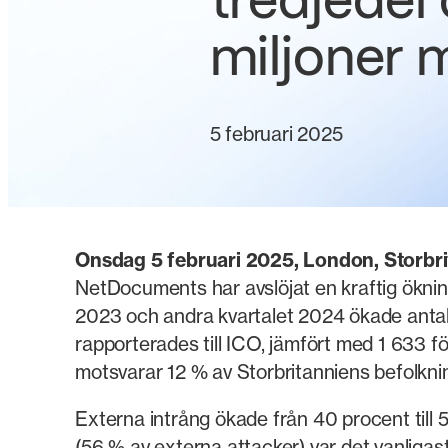
tredjedel
miljoner 
5 februari 2025
Onsdag 5 februari 2025, London, Storbr
NetDocuments har avslöjat en kraftig ökning
2023 och andra kvartalet 2024 ökade antalet
rapporterades till ICO, jämfört med 1 633 fö
motsvarar 12 % av Storbritanniens befolkn
Externa intrång ökade från 40 procent till 
(56 % av externa attacker) var det vanligas