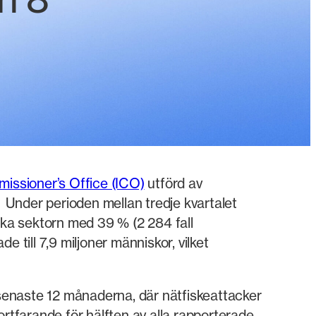
n 8
missioner’s Office (ICO)
utförd av
. Under perioden mellan tredje kvartalet
ska sektorn med 39 % (2 284 fall
 till 7,9 miljoner människor, vilket
 senaste 12 månaderna, där nätfiskeattacker
ortfarande för hälften av alla rapporterade