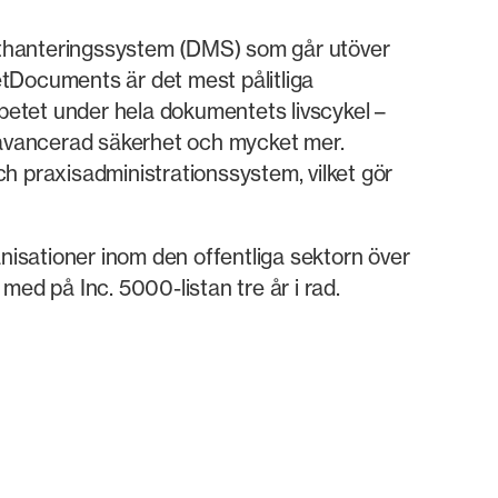
menthanteringssystem (DMS) som går utöver
NetDocuments är det mest pålitliga
etet under hela dokumentets livscykel –
, avancerad säkerhet och mycket mer.
h praxisadministrationssystem, vilket gör
isationer inom den offentliga sektorn över
ed på Inc. 5000-listan tre år i rad.