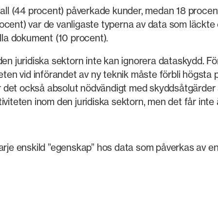
 fall (44 procent) påverkade kunder, medan 18 procen
ocent) var de vanligaste typerna av data som läckte 
ella dokument (10 procent).
den juridiska sektorn inte kan ignorera dataskydd. F
eten vid införandet av ny teknik måste förbli högsta 
 det också absolut nödvändigt med skyddsåtgärder so
iviteten inom den juridiska sektorn, men det får int
varje enskild ”egenskap” hos data som påverkas av e