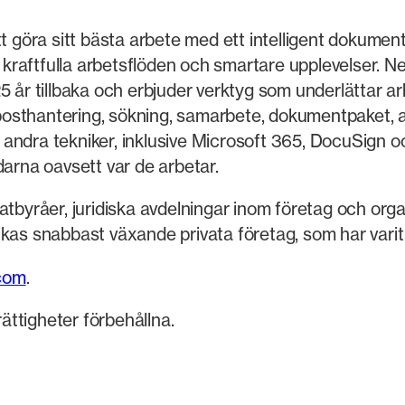
att göra sitt bästa arbete med ett intelligent doku
I, kraftfulla arbetsflöden och smartare upplevelser. 
r tillbaka och erbjuder verktyg som underlättar arb
 e-posthantering, sökning, samarbete, dokumentpaket
andra tekniker, inklusive Microsoft 365, DocuSign oc
darna oavsett var de arbetar.
råer, juridiska avdelningar inom företag och organ
kas snabbast växande privata företag, som har varit m
com
.
ttigheter förbehållna.