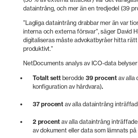
dataintrång, och mer än en tredjedel (39 pro
”Lagliga dataintrång drabbar mer än var tion
interna och externa försvar”, säger David H
digitaliseras måste advokatbyråer hitta rät
produktivt.”
NetDocuments analys av ICO-data belyser de 
Totalt sett
berodde
39 procent
av alla 
konfiguration av hårdvara)
.
37 procent
av alla dataintrång inträffad
2 procent
av alla dataintrång inträffade
av dokument eller data som lämnats på e