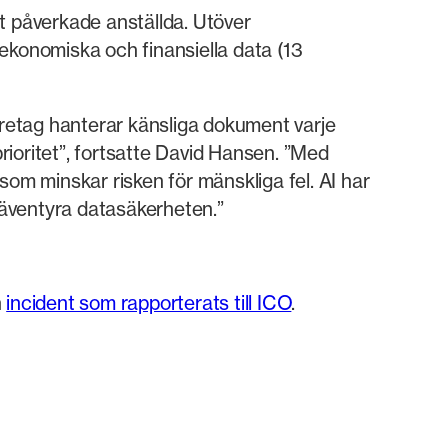
t påverkade anställda. Utöver
ekonomiska och finansiella data (13
öretag hanterar känsliga dokument varje
prioritet”, fortsatte David Hansen. ”Med
m minskar risken för mänskliga fel. AI har
e äventyra datasäkerheten.”
n
incident som rapporterats till ICO
.