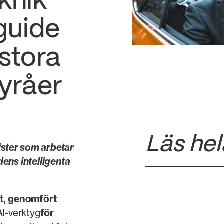
eknik
guide
stora
yråer
Läs hel
ister som arbetar
ens intelligenta
at, genomfört
AI-verktyg
för