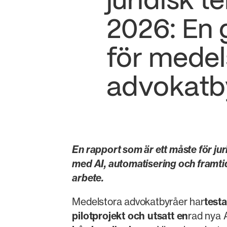
juridisk t
2026: En 
för medel
advokatb
En rapport som är ett måste för jur
med AI, automatisering och framtid
arbete.
Medelstora advokatbyråer har
test
pilotprojekt och utsatt en
rad nya 