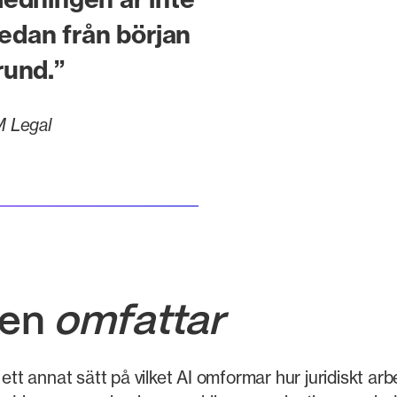
redan från början
rund.”
M Legal
ten
omfattar
 ett annat sätt på vilket AI omformar hur juridiskt ar