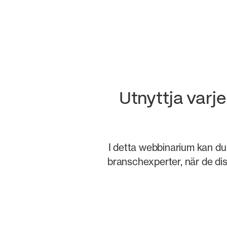
Utnyttja varj
I detta webbinarium kan d
branschexperter, när de di