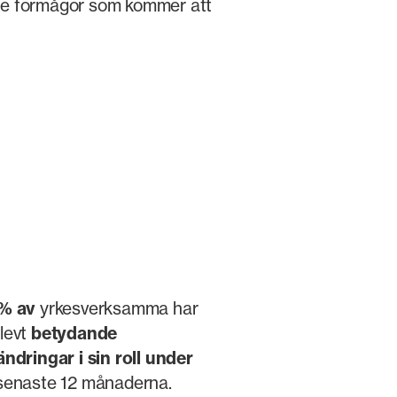
 de förmågor som kommer att
 % av
yrkesverksamma har
levt
betydande
ändringar i sin
roll under
senaste 12 månaderna.