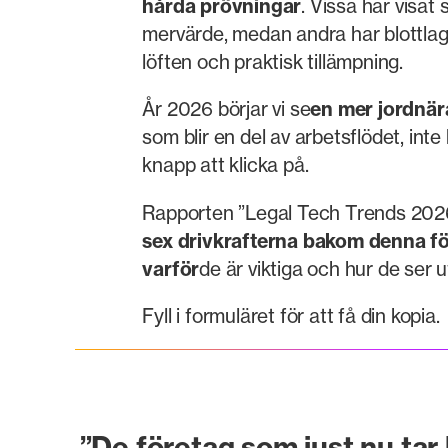
hårda prövningar
. Vissa har visat s
mervärde, medan andra har blottlag
löften och praktisk tillämpning.
År 2026 börjar vi se
en mer jordnär
som blir en del av arbetsflödet, inte
knapp att klicka på.
Rapporten ”Legal Tech Trends 202
sex drivkrafterna bakom denna fö
varför
de är viktiga och hur de ser u
Fyll i formuläret för att få din kopia.
”De företag som just nu tar 