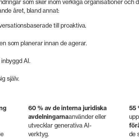
ändringar som sker inom verkliga organisationer och
nde året, bland annat:
versationsbaserade till proaktiva.
en som planerar innan de agerar.
 inbyggd AI.
g själv.
ing
60 % av de interna juridiska
55
avdelningarna
använder eller
upp
utvecklar generativa AI-
för
de
verktyg.
de 