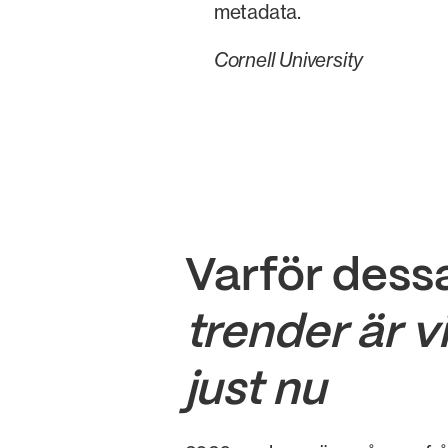
metadata.
Cornell University
Varför dess
trender är v
just nu