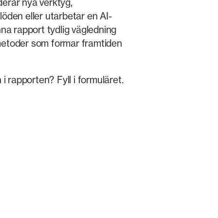
erar nya verktyg,
öden eller utarbetar en AI-
nna rapport tydlig vägledning
metoder som formar framtiden
 i rapporten? Fyll i formuläret.