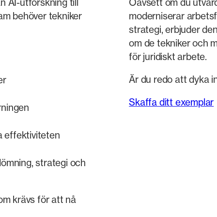
AI-utforskning till
Oavsett om du utvärd
am behöver tekniker
moderniserar arbetsfl
strategi, erbjuder de
om de tekniker och 
för juridiskt arbete.
Är du redo att dyka in
er
Skaffa ditt exemplar
rningen
a effektiviteten
dömning, strategi och
m krävs för att nå