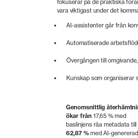
fokuserar på de praktiska för
vara viktigast under det komma
AI-assistenter går från kon
Automatiserade arbetsflöd
Övergången till omgivande,
Kunskap som organiserar si
Genomsnittlig återhämtn
ökar från
17,65 % med
baslinjens råa metadata till
62,87 %
med AI-generera