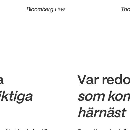
Bloomberg Law
Tho
a
Var redo
iktiga
som ko
härnäst