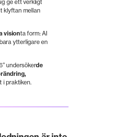
ig ge ett verkligt
t klyftan mellan
a vision
ta form: AI
 bara ytterligare en
6” undersöker
de
rändring,
t i praktiken.
ledningen är inte