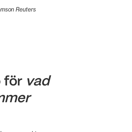
mson Reuters
 för
vad
mmer