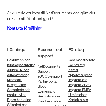
Är du redo att byta till NetDocuments och göra det
enklare att få jobbet gjort?
Kontakta försäljning
Lösningar
Resurser och
Företag
support
Dokument- och
Våra medarbetare
kunskapshantering
Vår strategi
NetDocuments
Juridisk AI och
Karriär
Support
automatisering
Nyheter & press
eDOCS-support
Microsoft-
Inspirera oss
Partnerportal
integrationer
Inspirera APAC
Blogg
Samarbete och
Inspirera EMEA
Evenemang
produktivitet
Utmärkelser
Resursbibliotek
E-posthantering
Kontakta oss
Kundberättelser
Säkerhet och