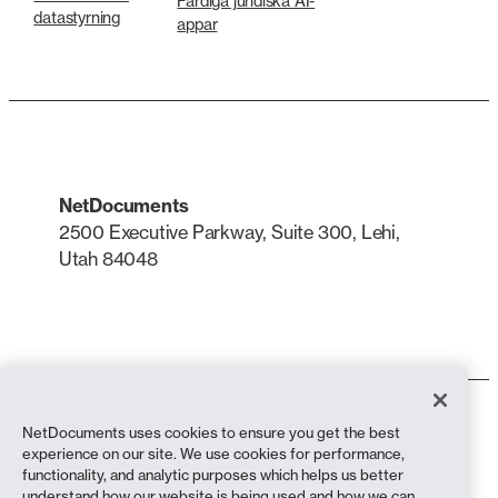
Färdiga juridiska AI-
datastyrning
appar
NetDocuments
2500 Executive Parkway, Suite 300, Lehi,
Utah 84048
LinkedIn
X
Användarvillkor
NetDocuments uses cookies to ensure you get the best
Integritetspolicy
experience on our site. We use cookies for performance,
Sekretesspolicy (bosatta i Kalifornien)
functionality, and analytic purposes which helps us better
Uttalande mot slaveri
understand how our website is being used and how we can